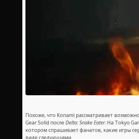
Похоже, что Konami рассматривает возможно
Gear Solid после
Delta: Snake Eater
. На Tokyo G
котором спрашивает фанатов, какие игры се
виде следующими.