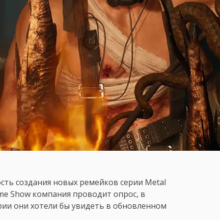
сть создания новых ремейков серии Metal
ame Show компания проводит опрос, в
рии они хотели бы увидеть в обновленном