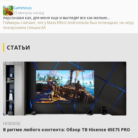
Gammicus
33 минуты назад
персонажи кал, для меня еще и выглядят все как мелкие...
Геймеры считают, что у Mass Effect Andromeda был потенциал, но игру
похоронила спешка EA
СТАТЬИ
HISENSE
В ритме любого контента: Обзор ТВ Hisense 65E7S PRO