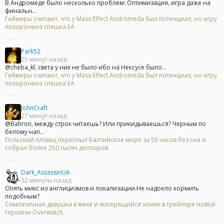
В Андромеде было несколько проблем: Оптимизация, игра даже на
финальн...
Геймеры считают, что у Mass Effect Andromeda был потенциал, но игру
похоронила спешка EA
Park52
25 минут назад
@cheba_kl, света у них не было ибо на Нексусе было...
Геймеры считают, что у Mass Effect Andromeda был потенциал, но игру
похоронила спешка EA
JohnCraft
27 минут назад
@Bahron, между строк читаешь? Или прикидываешься? Черным по
белому нап...
Польский пловец переплыл Балтийское море за 55 часов без сна и
собрал более 250 тысяч долларов
Dark_AssassinUA
32 минуты назад
Опять микс из англицизмов и локализации.Не надоело кормить
подобным?
Симпатичная девушка в мехе и матерящийся хомяк в трейлере новой
героини Overwatch