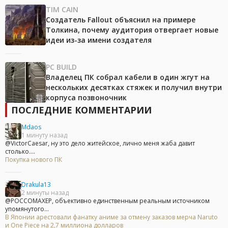
TIM CAIN
Создатель Fallout объяснил на примере
Толкина, почему аудитория отвергает новые
идеи из-за имени создателя
PC BUILD
Владелец ПК собрал кабели в один жгут на
нескольких десятках стяжек и получил внутри
корпуса позвоночник
ПОСЛЕДНИЕ КОММЕНТАРИИ
Mdaos
1 минуту назад
@VictorCaesar, ну это дело житейское, лично меня жаба давит
столько....
Покупка нового ПК
Drakula13
2 минуты назад
@POCCOMAXEP, объективно единственным реальным источником
упомянутого...
В Японии арестовали фанатку аниме за отмену заказов мерча Naruto
и One Piece на 2,7 миллиона долларов