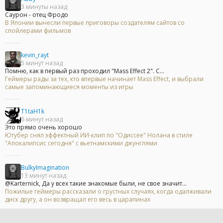
3 минуты назад
Саурон - отец Фродо
В Японии вынесли первые приговоры создателям сайтов со
спойлерами фильмов
kevin_rayt
5 минут назад
Помню, как в первый раз проходил "Mass Effect 2". С...
Геймеры рады за тех, кто впервые начинает Mass Effect, и выбрали
самые запоминающиеся моменты из игры
T1taH1k
6 минут назад
Это прямо очень хорошо
Ютубер снял эффектный ИИ-клип по "Одиссее" Нолана в стиле
"Апокалипсис сегодня" с вьетнамскими джунглями
BulkyImagination
13 минут назад
@Karternick, Да у всех такие знакомые были, не свое значит...
Пожилые геймеры рассказали о грустных случаях, когда одалживали
диск другу, а он возвращал его весь в царапинах