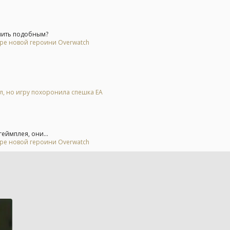
мить подобным?
ере новой героини Overwatch
ал, но игру похоронила спешка EA
еймплея, они...
ере новой героини Overwatch