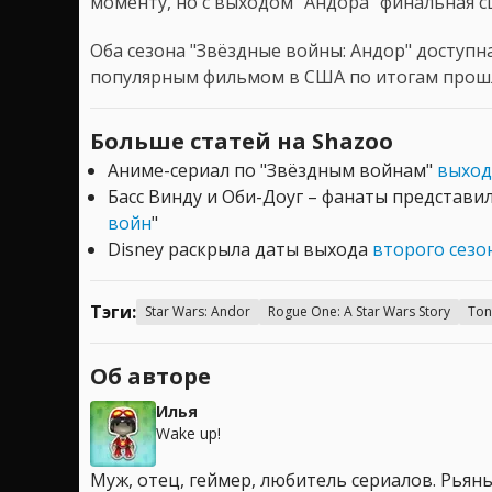
моменту, но с выходом "Андора" финальная сц
Оба сезона "Звёздные войны: Андор" доступна
популярным фильмом в США по итогам прош
Больше статей на Shazoo
Аниме-сериал по "Звёздным войнам"
выходи
Басс Винду и Оби-Доуг – фанаты представи
войн
"
Disney раскрыла даты выхода
второго сезо
Тэги:
Star Wars: Andor
Rogue One: A Star Wars Story
Ton
Об авторе
Илья
Wake up!
Муж, отец, геймер, любитель сериалов. Рья