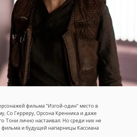
рсонажей фильма "Изгой-один" место в
у, Со Герреру, Орсона Кренника и даже
о Тони лично настаивал. Но среди них не
и фильма и будущей напарницы Кассиана