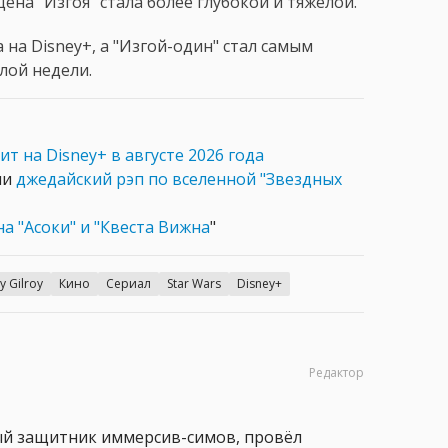
ена "Изгоя" стала более глубокой и тяжелой.
 на Disney+, а "Изгой-один" стал самым
лой недели.
т на Disney+ в августе 2026 года
ли
джедайский рэп по вселенной "Звездных
на "Асоки" и "Квеста Вижна
"
y Gilroy
Кино
Сериал
Star Wars
Disney+
Редактор
ный защитник иммерсив-симов, провёл