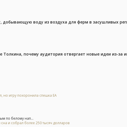
у, добывающую воду из воздуха для ферм в засушливых рег
ре Толкина, почему аудитория отвергает новые идеи из-за 
ал, но игру похоронила спешка EA
м по белому нап...
 сна и собрал более 250 тысяч долларов