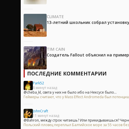
CLIMATE
13-летний школьник собрал установк
TIM CAIN
Создатель Fallout объяснил на приме
ПОСЛЕДНИЕ КОММЕНТАРИИ
Park52
8 минут назад
@cheba_kl, света у них не было ибо на Нексусе было...
Геймеры считают, что у Mass Effect Andromeda был потенци
JohnCraft
11 минут назад
@Bahron, между строк читаешь? Или прикидываешься? Черны
Польский пловец переплыл Балтийское море за 55 часов без