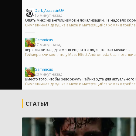
Dark_AssassinUA
15 минут назад
Опять микс из англицизмов и локализации.Не надоело кор
Симпатичная девушка в мехе и матерящийся хомяк в трейл
Gammicus
17 минут назад
персонажи кал, для меня еще и выглядят все как мелкие...
Геймеры считают, что у Mass Effect Andromeda был потенци
Gammicus
20 минут назад
Вместо того, чтобы реворкнуть Рейнхардта для актуального г
Симпатичная девушка в мехе и матерящийся хомяк в трейл
СТАТЬИ