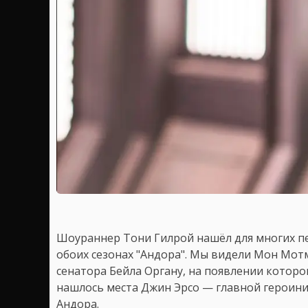
Шоураннер Тони Гилрой нашёл для многих пе
обоих сезонах "Андора". Мы видели Мон Мотм
сенатора Бейла Органу, на появлении которог
нашлось места Джин Эрсо — главной героин
Андора.