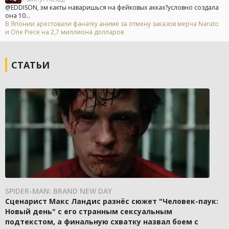
@EDDISON, эм какты наваришься на фейковых акках?условно создала
она 10...
В Японии арестовали фанатку аниме за отмену заказов мерча Naruto
и One Piece на 2,7 миллиона долларов
СТАТЬИ
SPIDER-MAN: BRAND NEW DAY
Сценарист Макс Ландис разнёс сюжет "Человек-паук:
Новый день" с его странным сексуальным
подтекстом, а финальную схватку назвал боем с