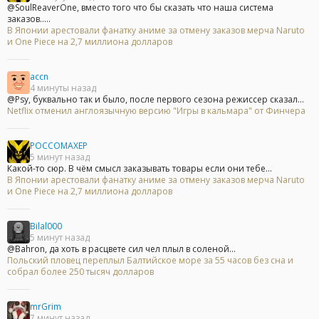
@SoulReaverOne, вместо того что бы сказать что наша система
заказов.....
В Японии арестовали фанатку аниме за отмену заказов мерча Naruto
и One Piece на 2,7 миллиона долларов
accn
4 минуты назад
@Psy, буквально так и было, после первого сезона режиссер сказал...
Netflix отменил англоязычную версию "Игры в кальмара" от Финчера
POCCOMAXEP
5 минут назад
Какой-то сюр. В чём смысл заказывать товары если они тебе...
В Японии арестовали фанатку аниме за отмену заказов мерча Naruto
и One Piece на 2,7 миллиона долларов
Bilal000
5 минут назад
@Bahron, да хоть в расцвете сил чел плыл в соленой...
Польский пловец переплыл Балтийское море за 55 часов без сна и
собрал более 250 тысяч долларов
mrGrim
7 минут назад