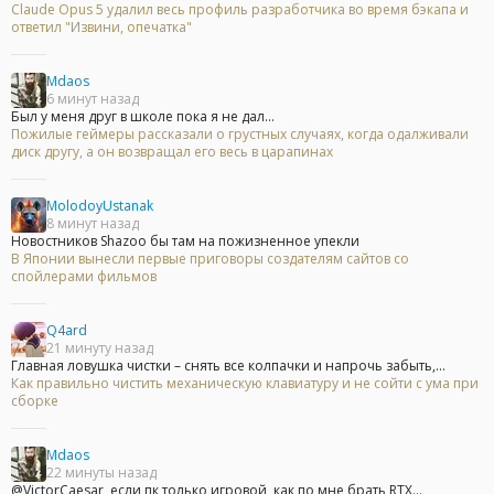
Claude Opus 5 удалил весь профиль разработчика во время бэкапа и
ответил "Извини, опечатка"
Mdaos
6 минут назад
Был у меня друг в школе пока я не дал...
Пожилые геймеры рассказали о грустных случаях, когда одалживали
диск другу, а он возвращал его весь в царапинах
MolodoyUstanak
8 минут назад
Новостников Shazoo бы там на пожизненное упекли
В Японии вынесли первые приговоры создателям сайтов со
спойлерами фильмов
Q4ard
21 минуту назад
Главная ловушка чистки – снять все колпачки и напрочь забыть,...
Как правильно чистить механическую клавиатуру и не сойти с ума при
сборке
Mdaos
22 минуты назад
@VictorCaesar, если пк только игровой, как по мне брать RTX...