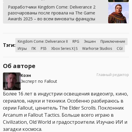
Разработчики Kingdom Come: Deliverance 2
разочарованы после провала на The Game
Awards 2025 – во всем виноваты французы
Kingdom Come: Deliverance II
RPG
Экшен
Приключение
Тэги:
Игры
ПК
PS5
Xbox Series X|S
Warhorse Studios
CGI
Об авторе
Главный редактор
Коэн
Эксперт по Fallout
Более 16 лет в индустрии освещения видеоигр, кино,
сериалов, науки и техники. Особенно разбираюсь в
серии Fallout, ценитель The Elder Scrolls. Поклонник
Arcanum и Fallout Tactics. Больше всего играю в
Civilization, Old World и градостроители. Изучаю ИИ и
загадки космоса.