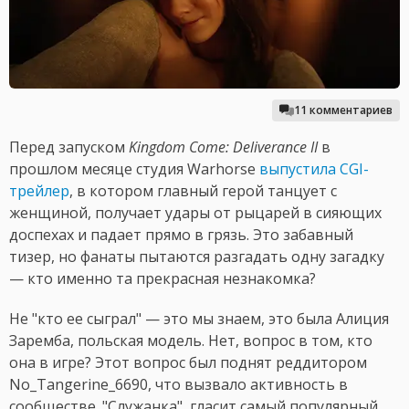
11 комментариев
Перед запуском
Kingdom Come: Deliverance II
в
прошлом месяце студия Warhorse
выпустила CGI-
трейлер
, в котором главный герой танцует с
женщиной, получает удары от рыцарей в сияющих
доспехах и падает прямо в грязь. Это забавный
тизер, но фанаты пытаются разгадать одну загадку
— кто именно та прекрасная незнакомка?
Не "кто ее сыграл" — это мы знаем, это была Алиция
Заремба, польская модель. Нет, вопрос в том, кто
она в игре? Этот вопрос был поднят реддитором
No_Tangerine_6690, что вызвало активность в
сообществе. "Служанка", гласит самый популярный