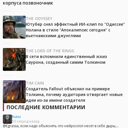
корпуса позвоночник
THE ODYSSEY
Ютубер снял эффектный ИИ-клип по "Одиссее"
Нолана в стиле "Апокалипсис сегодня" с
вьетнамскими джунглями
THE LORD OF THE RINGS
В сети вспомнили единственный эскиз
Саурона, созданный самим Толкином
TIM CAIN
Создатель Fallout объяснил на примере
Толкина, почему аудитория отвергает новые
идеи из-за имени создателя
ПОСЛЕДНИЕ КОММЕНТАРИИ
Rutex
50 секунд назад
@Egrassa, если надо объяснять что нейрослоп несёт в себе дыры,...