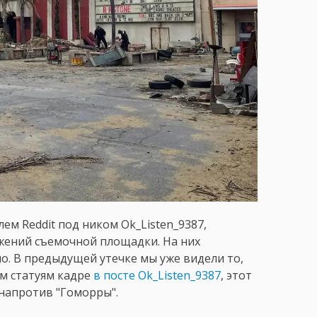
м Reddit под ником Ok_Listen_9387,
жений съемочной площадки. На них
о. В предыдущей утечке мы уже видели то,
им статуям кадре
в посте Ok_Listen_9387
, этот
 напротив "Гоморры".