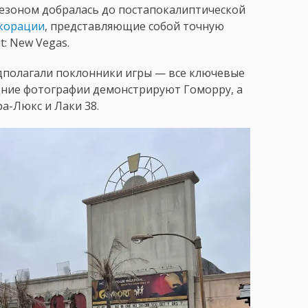
сезоном добралась до постапокалиптической
корации
, представляющие собой точную
: New Vegas.
едполагали поклонники игры — все ключевые
едние фотографии демонстрируют Гоморру, а
а-Люкс и Лаки 38.