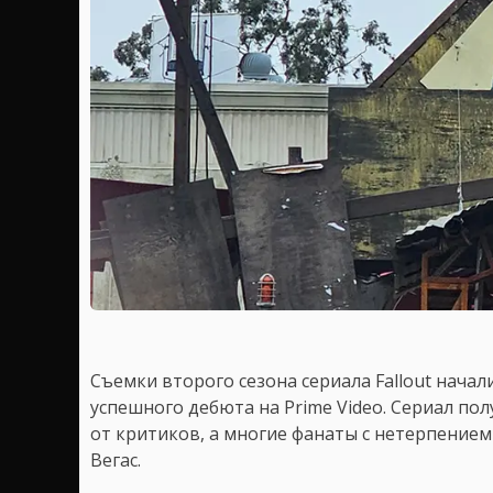
Съемки второго сезона сериала Fallout начал
успешного дебюта на Prime Video. Сериал пол
от критиков, а многие фанаты с нетерпением 
Вегас.