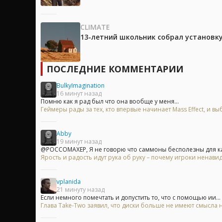
CLIMATE
13-летний школьник собрал установк
ПОСЛЕДНИЕ КОММЕНТАРИИ
BulkyImagination
16 минут назад
Помню как я рад был что она вообще у меня...
Геймеры рады за тех, кто впервые начинает Mass Effect, и
Abby
19 минут назад
@POCCOMAXEP, Я не говорю что саммоны бесполезны для каж
Ярость и радость идут рука об руку – почему игроки ненавид
vplanida
21 минуту назад
Если немного помечтать и допустить то, что с помощью ии...
Глава Take-Two заявил, что диски больше не имеют смысла на