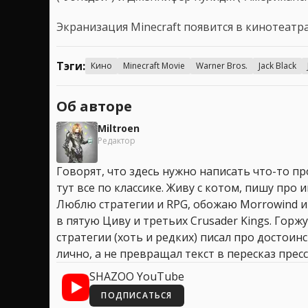
Экранизация Minecraft появится в кинотеатра
Тэги:
Кино
Minecraft Movie
Warner Bros.
Jack Black
Об авторе
Miltroen
Редактор
Говорят, что здесь нужно написать что-то про
тут все по классике. Живу с котом, пишу про иг
Люблю стратегии и RPG, обожаю Morrowind и
в пятую Циву и третьих Crusader Kings. Горжу
стратегии (хоть и редких) писал про достоин
лично, а не превращал текст в пересказ пресс
SHAZOO YouTube
ПОДПИСАТЬСЯ