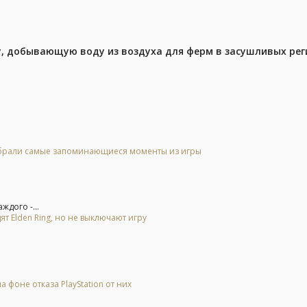
у, добывающую воду из воздуха для ферм в засушливых рег
 выбрали самые запоминающиеся моменты из игры
дого -...
ят Elden Ring, но не выключают игру
 фоне отказа PlayStation от них