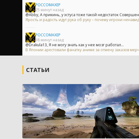
POCCOMAXEP
25 минут назад
@Abby, А прикинь, у эстуса тоже такой недостаток Совершен
Ярость и радость идут рука об руку – почему игроки ненавид
POCCOMAXEP
38 минут назад
@Drakula13, Я не могу знать как у нее мозг работал...
В Японии арестовали фанатку аниме за отмену заказов мерч
СТАТЬИ