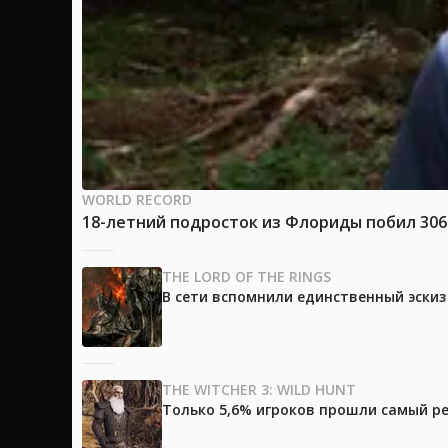
WORLD RECORD
18-летний подросток из Флориды побил 30
THE LORD OF THE RINGS
В сети вспомнили единственный эски
THE WITCHER 3: WILD HUNT
Только 5,6% игроков прошли самый ре