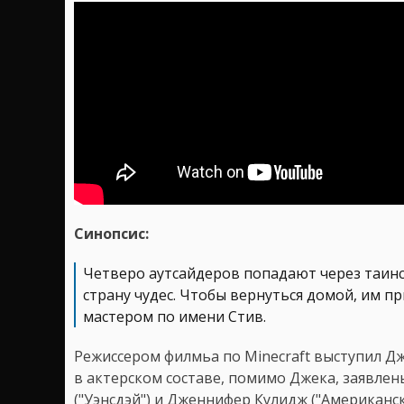
Синопсис:
Четверо аутсайдеров попадают через таин
страну чудес. Чтобы вернуться домой, им п
мастером по имени Стив.
Режиссером филмьа по Minecraft выступил Джа
в актерском составе, помимо Джека, заявле
("Уэнсдэй") и Дженнифер Кулидж ("Американск