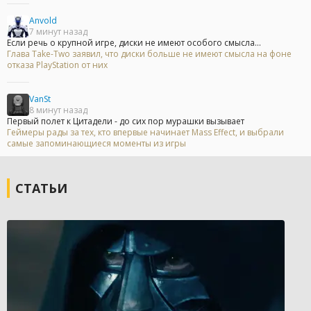
Anvold
7 минут назад
Если речь о крупной игре, диски не имеют особого смысла...
Глава Take-Two заявил, что диски больше не имеют смысла на фоне
отказа PlayStation от них
VanSt
8 минут назад
Первый полет к Цитадели - до сих пор мурашки вызывает
Геймеры рады за тех, кто впервые начинает Mass Effect, и выбрали
самые запоминающиеся моменты из игры
СТАТЬИ