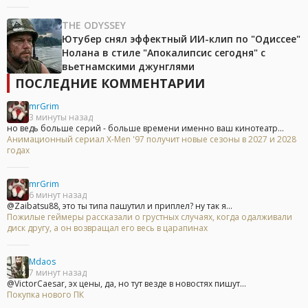
THE ODYSSEY
Ютубер снял эффектный ИИ-клип по "Одиссее"
Нолана в стиле "Апокалипсис сегодня" с
вьетнамскими джунглями
ПОСЛЕДНИЕ КОММЕНТАРИИ
mrGrim
3 минуты назад
но ведь больше серий - больше времени именно ваш кинотеатр...
Анимационный сериал X-Men '97 получит новые сезоны в 2027 и 2028
годах
mrGrim
6 минут назад
@Zaibatsu88, это ты типа пашутил и приплел? ну так я...
Пожилые геймеры рассказали о грустных случаях, когда одалживали
диск другу, а он возвращал его весь в царапинах
Mdaos
7 минут назад
@VictorCaesar, эх цены, да, но тут везде в новостях пишут...
Покупка нового ПК