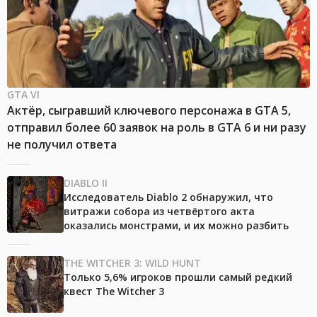
GTA VI
Актёр, сыгравший ключевого персонажа в GTA 5,
отправил более 60 заявок на роль в GTA 6 и ни разу
не получил ответа
DIABLO II
Исследователь Diablo 2 обнаружил, что
витражи собора из четвёртого акта
оказались монстрами, и их можно разбить
THE WITCHER 3: WILD HUNT
Только 5,6% игроков прошли самый редкий
квест The Witcher 3