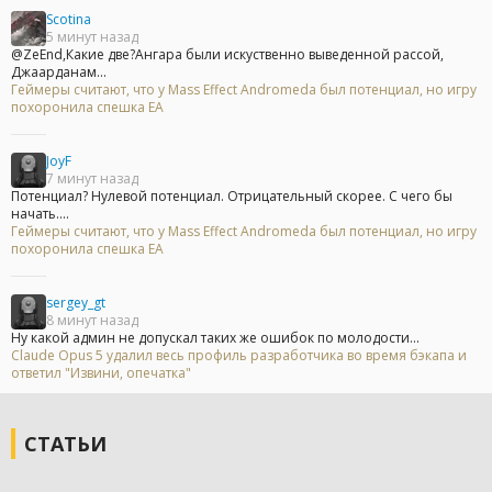
Scotina
5 минут назад
@ZeEnd,Какие две?Ангара были искуственно выведенной рассой,
Джаарданам...
Геймеры считают, что у Mass Effect Andromeda был потенциал, но игру
похоронила спешка EA
JoyF
7 минут назад
Потенциал? Нулевой потенциал. Отрицательный скорее. С чего бы
начать....
Геймеры считают, что у Mass Effect Andromeda был потенциал, но игру
похоронила спешка EA
sergey_gt
8 минут назад
Ну какой админ не допускал таких же ошибок по молодости...
Claude Opus 5 удалил весь профиль разработчика во время бэкапа и
ответил "Извини, опечатка"
СТАТЬИ