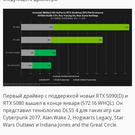
Первый драйвер с поддержкой новых RTX 5090(D) и
RTX 5080 вышел в конце января (572.16 WHQL). Он
представил технологию DLSS 4 для таких игр как
Cyberpunk 2077, Alan Wake 2, Hogwarts Legacy, Star
Wars Outlaws и Indiana Jones and the Great Circle.