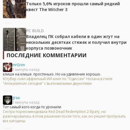
Только 5,6% игроков прошли самый редкий
квест The Witcher 3
PC BUILD
Владелец ПК собрал кабели в один жгут на
нескольких десятках стяжек и получил внутри
корпуса позвоночник
ПОСЛЕДНИЕ КОММЕНТАРИИ
mrGrim
3 минуты назад
клише на клише. простенько. Но на удивление хорошо.
Ютубер снял эффектный ИИ-клип по "Одиссеи" Нолана в стиле
"Апокалипсис сегодня" с вьетнамскими джунглями
graa
3 минуты назад
Тот самый кого когда-то уронили
Сестра порекомендовала Red Dead Redemption 2 брату, но
разочаровалась в этом решении после того, как он решил пропускать
все катсцены