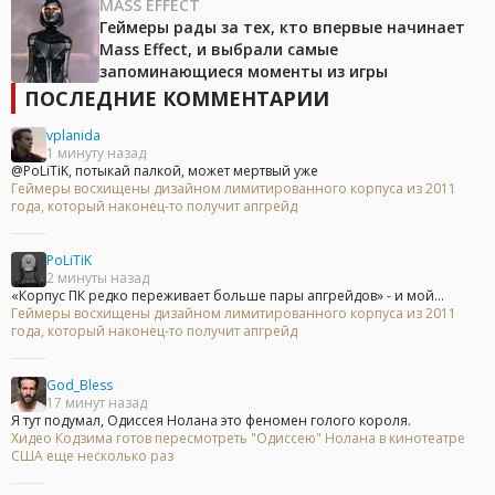
MASS EFFECT
Геймеры рады за тех, кто впервые начинает
Mass Effect, и выбрали самые
запоминающиеся моменты из игры
ПОСЛЕДНИЕ КОММЕНТАРИИ
vplanida
1 минуту назад
@PoLiTiK, потыкай палкой, может мертвый уже
Геймеры восхищены дизайном лимитированного корпуса из 2011
года, который наконец-то получит апгрейд
PoLiTiK
2 минуты назад
«Корпус ПК редко переживает больше пары апгрейдов» - и мой...
Геймеры восхищены дизайном лимитированного корпуса из 2011
года, который наконец-то получит апгрейд
God_Bless
17 минут назад
Я тут подумал, Одиссея Нолана это феномен голого короля.
Хидео Кодзима готов пересмотреть "Одиссею" Нолана в кинотеатре
США еще несколько раз