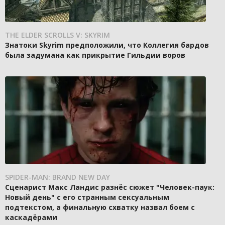
THE ELDER SCROLLS V: SKYRIM
Знатоки Skyrim предположили, что Коллегия бардов
была задумана как прикрытие Гильдии воров
SPIDER-MAN: BRAND NEW DAY
Сценарист Макс Ландис разнёс сюжет "Человек-паук:
Новый день" с его странным сексуальным
подтекстом, а финальную схватку назвал боем с
каскадёрами