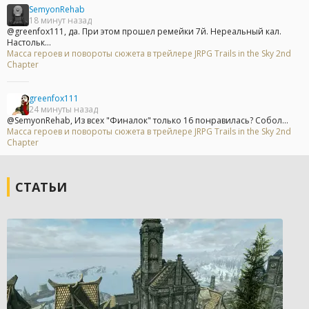
SemyonRehab
18 минут назад
@greenfox111, да. При этом прошел ремейки 7й. Нереальный кал.
Настольк...
Масса героев и повороты сюжета в трейлере JRPG Trails in the Sky 2nd
Chapter
greenfox111
24 минуты назад
@SemyonRehab, Из всех "Финалок" только 16 понравилась? Собол...
Масса героев и повороты сюжета в трейлере JRPG Trails in the Sky 2nd
Chapter
СТАТЬИ