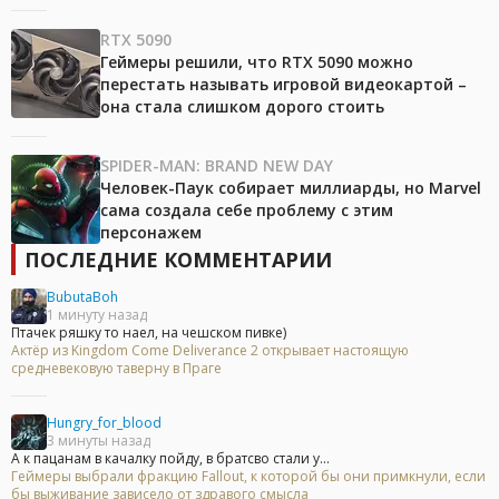
RTX 5090
Геймеры решили, что RTX 5090 можно
перестать называть игровой видеокартой –
она стала слишком дорого стоить
SPIDER-MAN: BRAND NEW DAY
Человек-Паук собирает миллиарды, но Marvel
сама создала себе проблему с этим
персонажем
ПОСЛЕДНИЕ КОММЕНТАРИИ
BubutaBoh
1 минуту назад
Птачек ряшку то наел, на чешском пивке)
Актёр из Kingdom Come Deliverance 2 открывает настоящую
средневековую таверну в Праге
Hungry_for_blood
3 минуты назад
А к пацанам в качалку пойду, в братсво стали у...
Геймеры выбрали фракцию Fallout, к которой бы они примкнули, если
бы выживание зависело от здравого смысла