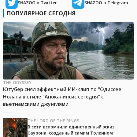
SHAZOO в Twitter
SHAZOO в Telegram
ПОПУЛЯРНОЕ СЕГОДНЯ
THE ODYSSEY
Ютубер снял эффектный ИИ-клип по "Одиссее"
Нолана в стиле "Апокалипсис сегодня" с
вьетнамскими джунглями
THE LORD OF THE RINGS
В сети вспомнили единственный эскиз
Саурона, созданный самим Толкином