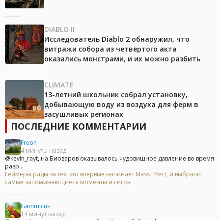
DIABLO II
Исследователь Diablo 2 обнаружил, что
витражи собора из четвёртого акта
оказались монстрами, и их можно разбить
CLIMATE
13-летний школьник собрал установку,
добывающую воду из воздуха для ферм в
засушливых регионах
ПОСЛЕДНИЕ КОММЕНТАРИИ
Freon
4 минуты назад
@kevin_rayt, на Биоваров оказывалось чудовищное давление во время
разр...
Геймеры рады за тех, кто впервые начинает Mass Effect, и выбрали
самые запоминающиеся моменты из игры
Gammicus
14 минут назад