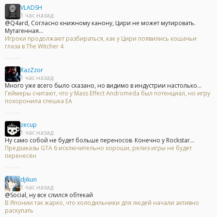
VLADSH
1 час назад
@Q4ard, Согласно книжному канону, Цири не может мутировать.
Мутагенная...
Игроки продолжают разбираться, как у Цири появились кошачьи
глаза в The Witcher 4
RazZzor
1 час назад
Много уже всего было сказано, но видимо в индустрии настолько...
Геймеры считают, что у Mass Effect Andromeda был потенциал, но игру
похоронила спешка EA
zecup
1 час назад
Ну само собой не будет больше переносов. Конечно у Rockstar...
Предзаказы GTA 6 исключительно хороши, релиз игры не будет
перенесён
djikun
1 час назад
@Social, ну все слился обтекай
В Японии так жарко, что холодильники для людей начали активно
раскупать