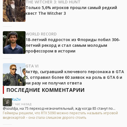
THE WITCHER 3: WILD HUNT
Только 5,6% игроков прошли самый редкий
квест The Witcher 3
WORLD RECORD
18-летний подросток из Флориды побил 306-
летний рекорд и стал самым молодым
профессором в истории
GTA VI
Актёр, сыгравший ключевого персонажа в GTA
5, отправил более 60 заявок на роль в GTA 6 и
ни разу не получил ответа
ПОСЛЕДНИЕ КОММЕНТАРИИ
KaZiv
1 час назад
@souldja, на 75 переход незначительный, жду когда 85 станут по...
Геймеры решили, что RTX 5090 можно перестать называть игровой
видеокартой – она стала слишком дорого стоить