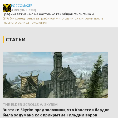
POCCOMAXEP
4 минуты назад
Графика важна - но не настолько как общая стилистика и...
GTA 6 и конец гонки за графикой – что случится с играми после
главного релиза поколения
СТАТЬИ
THE ELDER SCROLLS V: SKYRIM
Знатоки Skyrim предположили, что Коллегия бардов
была задумана как прикрытие Гильдии воров