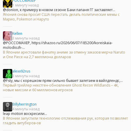
POCCOMAXEP
1 минуту назад
@donion, к примеру в новом сезоне Баки папаня ГГ заставляет...
Япония снова просит США перестать делать политические мемы с
Марио, Pokemon и Наруто
Kellen
3 минуты назад
@POCCOMAXEP, https://shazoo.ru/2026/06/07/185200/koreiskaia-
molodiozh-...
В Японии арестовали фанатку аниме за отмену заказов мерча Naruto
и One Piece на 2,7 миллиона долларов
alexx92rus
3 минуты назад
@Fsty, мы с корешком прям сильно бывает залетаем в вайлдлендс,...
Первый трейлер некстген-обновления Ghost Recon Wildlands – 4К,
новые миссии и 60 миллионов игроков
Billyherrington
4 минуты назад
leap motion воскресили...
В Японии запустили технологию отслеживания рук, которая позволяет
гладить витуберов-ов