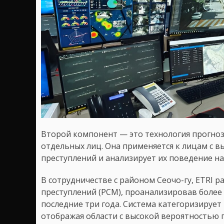
Второй компонент — это технология прогно
отдельных лиц. Она применяется к лицам с 
преступлений и анализирует их поведение н
В сотрудничестве с районом Сеочо-гу, ETRI 
преступлений (PCM), проанализировав более 
последние три года. Система категоризирует
отображая области с высокой вероятностью п