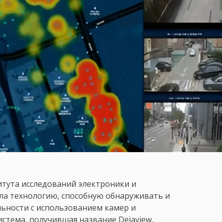
итута исследований электроники и
ла технологию, способную обнаруживать и
ьности с использованием камер и
истема, получившая название Dejaview,