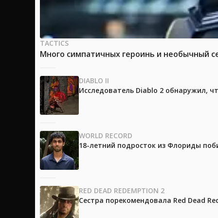
TACTICS
Много симпатичных героинь и необычный сет
DIABLO II
Исследователь Diablo 2 обнаружил, ч
WORLD RECORD
18-летний подросток из Флориды поб
RED DEAD REDEMPTION 2
Сестра порекомендовала Red Dead Red