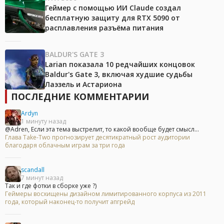
Геймер с помощью ИИ Claude создал
бесплатную защиту для RTX 5090 от
расплавления разъёма питания
BALDUR'S GATE 3
Larian показала 10 редчайших концовок
Baldur's Gate 3, включая худшие судьбы
Лаэзель и Астариона
ПОСЛЕДНИЕ КОММЕНТАРИИ
Ardyn
1 минуту назад
@Adren, Если эта тема выстрелит, то какой вообще будет смысл...
Глава Take-Two прогнозирует десятикратный рост аудитории
благодаря облачным играм за три года
scandall
7 минут назад
Так и где фотки в сборке уже ?)
Геймеры восхищены дизайном лимитированного корпуса из 2011
года, который наконец-то получит апгрейд