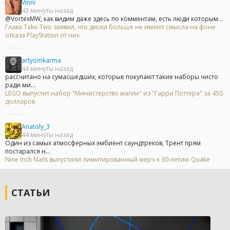
Vinni
43 минуты назад
@VortexMW, как видим даже здесь по комментам, есть люди которым...
Глава Take-Two заявил, что диски больше не имеют смысла на фоне
отказа PlayStation от них
artyomkarma
44 минуты назад
рассчитано на сумасшедших, которые покупают такие наборы чисто
ради ми...
LEGO выпустит набор "Министерство магии" из "Гарри Поттера" за 450
долларов
Anatoly_3
44 минуты назад
Один из самых атмосферных эмбиент саундтреков, Трент прям
постарался н...
Nine Inch Nails выпустили лимитированный мерч к 30-летию Quake
СТАТЬИ