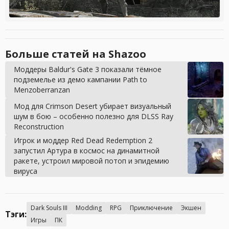
Больше статей на Shazoo
Моддеры Baldur's Gate 3 показали тёмное
подземелье из демо кампании Path to
Menzoberranzan
Мод для Crimson Desert убирает визуальный
шум в бою – особенно полезно для DLSS Ray
Reconstruction
Игрок и моддер Red Dead Redemption 2
запустил Артура в космос на динамитной
ракете, устроил мировой потоп и эпидемию
вируса
Dark Souls III
Modding
RPG
Приключение
Экшен
Тэги:
Игры
ПК