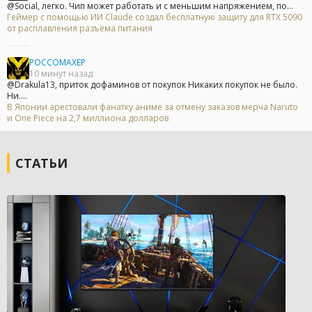
@Social, легко. Чип может работать и с меньшим напряжением, по...
Геймер с помощью ИИ Claude создал бесплатную защиту для RTX 5090
от расплавления разъёма питания
POCCOMAXEP
10 минут назад
@Drakula13, приток дофаминов от покупок Никаких покупок не было.
Ни....
В Японии арестовали фанатку аниме за отмену заказов мерча Naruto
и One Piece на 2,7 миллиона долларов
СТАТЬИ