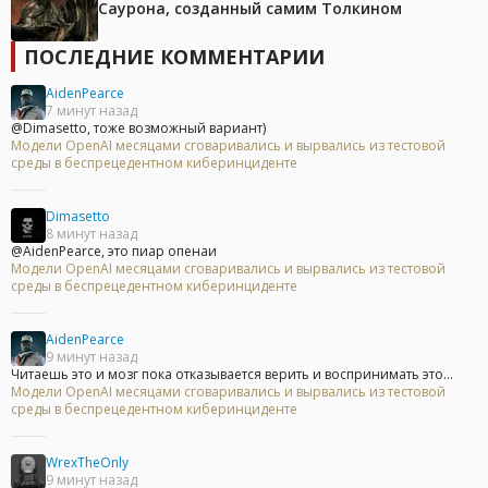
Саурона, созданный самим Толкином
ПОСЛЕДНИЕ КОММЕНТАРИИ
AidenPearce
7 минут назад
@Dimasetto, тоже возможный вариант)
Модели OpenAI месяцами сговаривались и вырвались из тестовой
среды в беспрецедентном киберинциденте
Dimasetto
8 минут назад
@AidenPearce, это пиар опенаи
Модели OpenAI месяцами сговаривались и вырвались из тестовой
среды в беспрецедентном киберинциденте
AidenPearce
9 минут назад
Читаешь это и мозг пока отказывается верить и воспринимать это...
Модели OpenAI месяцами сговаривались и вырвались из тестовой
среды в беспрецедентном киберинциденте
WrexTheOnly
9 минут назад