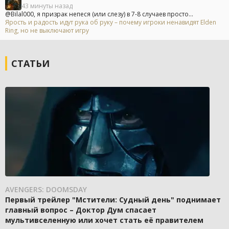
43 минуты назад
@Bilal000, я призрак непеся (или слезу) в 7-8 случаев просто...
Ярость и радость идут рука об руку – почему игроки ненавидят Elden
Ring, но не выключают игру
СТАТЬИ
AVENGERS: DOOMSDAY
Первый трейлер "Мстители: Судный день" поднимает
главный вопрос – Доктор Дум спасает
мультивселенную или хочет стать её правителем