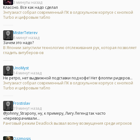
3 минуты назад
Классно. Все как надо сделал
Энтузиаст собрал современный ПК в олдскульном корпусе с кнопкой
Turbo и цифровым табло
MisterTeterev
6 минут назад
Зачем это надо?
В Японии запустили технологию отслеживания рук, которая позволяет
гладить витуберов-ов
UnoMyst
14 минут назад
Не ретро, нет выдвижной подставки под кофе! Нет флоппи ридеров...
Энтузиаст собрал современный ПК в олдскульном корпусе с кнопкой
Turbo и цифровым табло
Frostislav
19 минут назад
@Johnny_Strapony, ну, к примеру, Лигу Легенд так часто
«переворачивали...
Ранговый режим Deadlock вызвал волну возмущения среди игроков
Ozzmosis