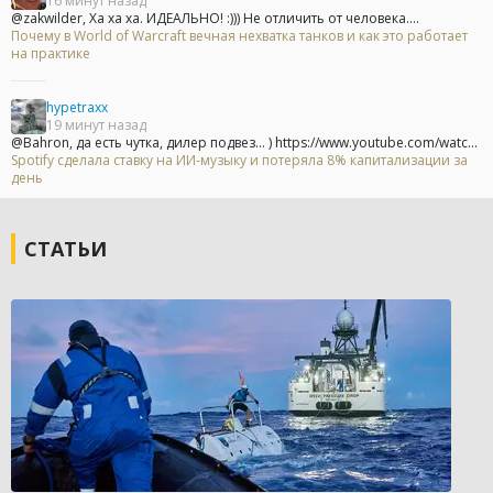
16 минут назад
@zakwilder, Ха ха ха. ИДЕАЛЬНО! :))) Не отличить от человека....
Почему в World of Warcraft вечная нехватка танков и как это работает
на практике
hypetraxx
19 минут назад
@Bahron, да есть чутка, дилер подвез... ) https://www.youtube.com/watc...
Spotify сделала ставку на ИИ-музыку и потеряла 8% капитализации за
день
СТАТЬИ