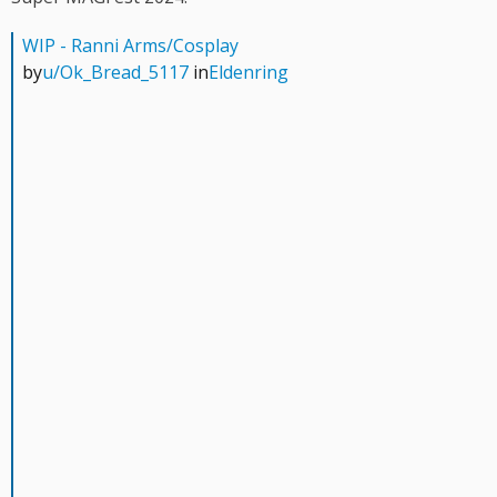
WIP - Ranni Arms/Cosplay
by
u/Ok_Bread_5117
in
Eldenring