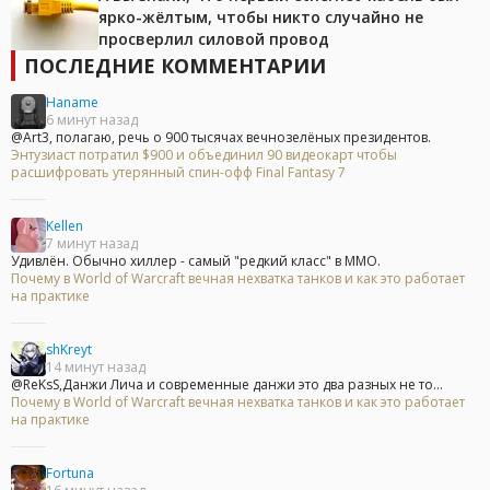
ярко-жёлтым, чтобы никто случайно не
просверлил силовой провод
ПОСЛЕДНИЕ КОММЕНТАРИИ
Haname
6 минут назад
@Art3, полагаю, речь о 900 тысячах вечнозелёных президентов.
Энтузиаст потратил $900 и объединил 90 видеокарт чтобы
расшифровать утерянный спин-офф Final Fantasy 7
Kellen
7 минут назад
Удивлён. Обычно хиллер - самый "редкий класс" в ММО.
Почему в World of Warcraft вечная нехватка танков и как это работает
на практике
shKreyt
14 минут назад
@ReKsS,Данжи Лича и современные данжи это два разных не то...
Почему в World of Warcraft вечная нехватка танков и как это работает
на практике
Fortuna