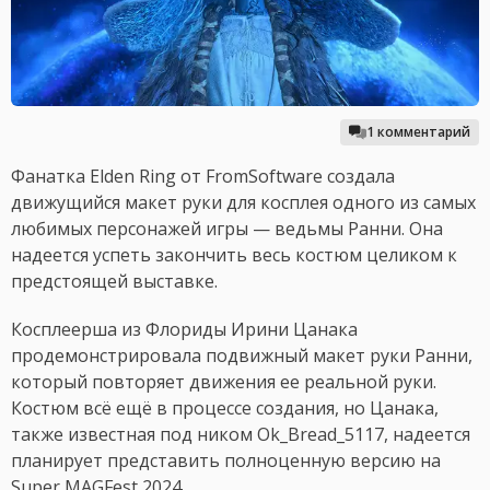
1 комментарий
Фанатка Elden Ring от FromSoftware создала
движущийся макет руки для косплея одного из самых
любимых персонажей игры — ведьмы Ранни. Она
надеется успеть закончить весь костюм целиком к
предстоящей выставке.
Косплеерша из Флориды Ирини Цанака
продемонстрировала подвижный макет руки Ранни,
который повторяет движения ее реальной руки.
Костюм всё ещё в процессе создания, но Цанака,
также известная под ником Ok_Bread_5117, надеется
планирует представить полноценную версию на
Super MAGFest 2024.