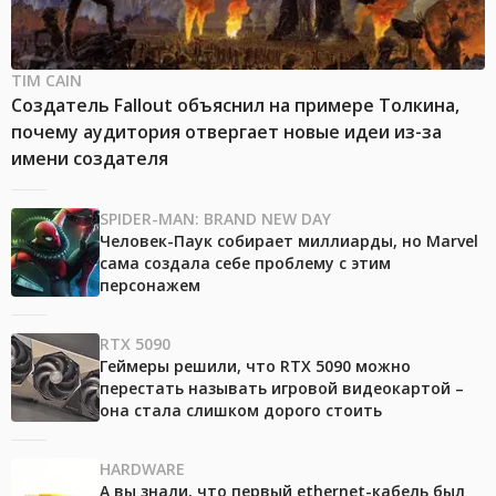
TIM CAIN
Создатель Fallout объяснил на примере Толкина,
почему аудитория отвергает новые идеи из-за
имени создателя
SPIDER-MAN: BRAND NEW DAY
Человек-Паук собирает миллиарды, но Marvel
сама создала себе проблему с этим
персонажем
RTX 5090
Геймеры решили, что RTX 5090 можно
перестать называть игровой видеокартой –
она стала слишком дорого стоить
HARDWARE
А вы знали, что первый ethernet-кабель был