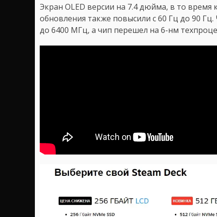
Экран OLED версии на 7.4 дюйма, в то время 
обновления также повысили с 60 Гц до 90 Гц.
до 6400 МГц, а чип перешел на 6-нм техпроце