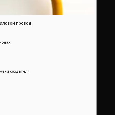
силовой провод
ионах
имени создателя