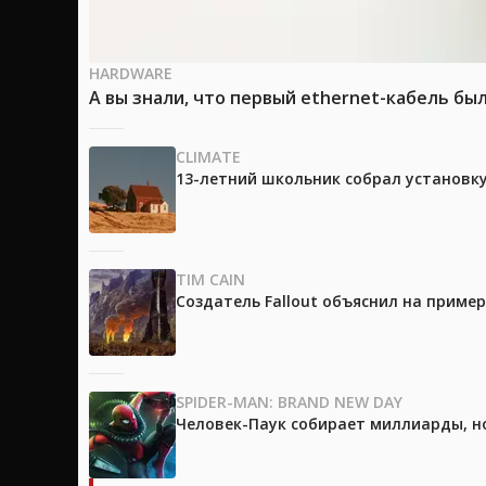
HARDWARE
А вы знали, что первый ethernet-кабель бы
CLIMATE
13-летний школьник собрал установк
TIM CAIN
Создатель Fallout объяснил на приме
SPIDER-MAN: BRAND NEW DAY
Человек-Паук собирает миллиарды, но