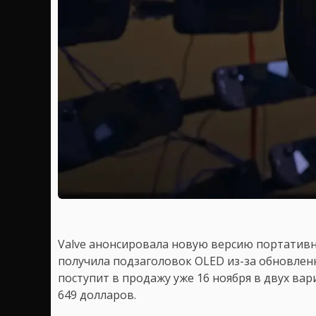
Valve анонсировала новую версию портативн
получила подзаголовок OLED из-за обновлен
поступит в продажу уже 16 ноября в двух вари
649 долларов.