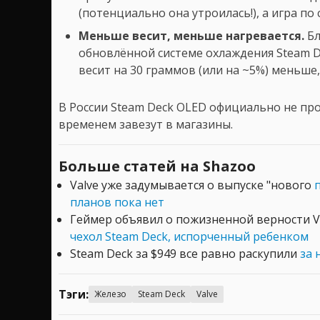
(потенциально она утроилась!), а игра по
Меньше весит, меньше нагревается.
Бл
обновлённой системе охлаждения Steam De
весит на 30 граммов (или на ~5%) меньше
В России Steam Deck OLED официально не про
временем завезут в магазины.
Больше статей на Shazoo
Valve уже задумывается о выпуске "нового
планов пока нет
Геймер объявил о пожизненной верности V
чехол Steam Deck, испорченный ребенком
Steam Deck за $949 все равно раскупили
за 
Тэги:
Железо
Steam Deck
Valve