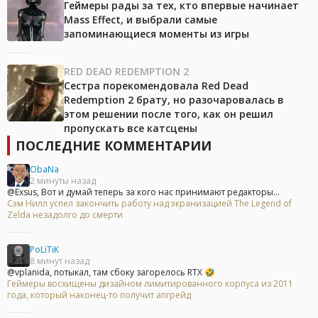
Геймеры рады за тех, кто впервые начинает
Mass Effect, и выбрали самые
запоминающиеся моменты из игры
RED DEAD REDEMPTION 2
Сестра порекомендовала Red Dead
Redemption 2 брату, но разочаровалась в
этом решении после того, как он решил
пропускать все катсцены
ПОСЛЕДНИЕ КОММЕНТАРИИ
ObaNa
2 минуты назад
@Exsus, Вот и думай теперь за кого нас принимают редакторы...
Сэм Нилл успел закончить работу над экранизацией The Legend of
Zelda незадолго до смерти
PoLiTiK
8 минут назад
@vplanida, потыкал, там сбоку загорелось RTX 🤣
Геймеры восхищены дизайном лимитированного корпуса из 2011
года, который наконец-то получит апгрейд