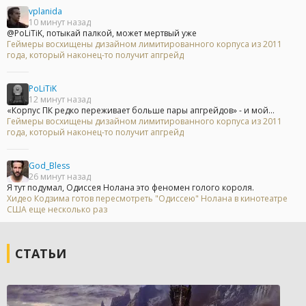
vplanida
10 минут назад
@PoLiTiK, потыкай палкой, может мертвый уже
Геймеры восхищены дизайном лимитированного корпуса из 2011
года, который наконец-то получит апгрейд
PoLiTiK
12 минут назад
«Корпус ПК редко переживает больше пары апгрейдов» - и мой...
Геймеры восхищены дизайном лимитированного корпуса из 2011
года, который наконец-то получит апгрейд
God_Bless
26 минут назад
Я тут подумал, Одиссея Нолана это феномен голого короля.
Хидео Кодзима готов пересмотреть "Одиссею" Нолана в кинотеатре
США еще несколько раз
СТАТЬИ