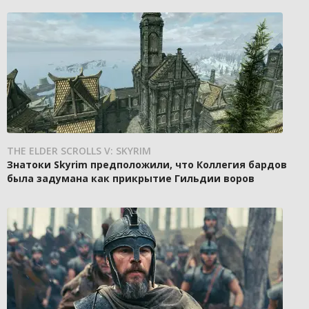
THE ELDER SCROLLS V: SKYRIM
Знатоки Skyrim предположили, что Коллегия бардов
была задумана как прикрытие Гильдии воров