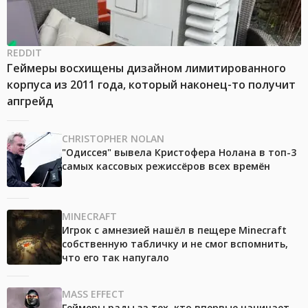
REDDIT
Геймеры восхищены дизайном лимитированного
корпуса из 2011 года, который наконец-то получит
апгрейд
CHRISTOPHER NOLAN
"Одиссея" вывела Кристофера Нолана в топ-3
самых кассовых режиссёров всех времён
MINECRAFT
Игрок с амнезией нашёл в пещере Minecraft
собственную табличку и не смог вспомнить,
что его так напугало
MASS EFFECT
Геймеры рады за тех, кто впервые начинает