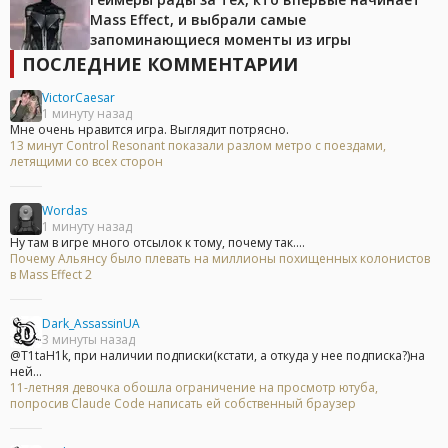
Mass Effect, и выбрали самые
запоминающиеся моменты из игры
ПОСЛЕДНИЕ КОММЕНТАРИИ
VictorCaesar
1 минуту назад
Мне очень нравится игра. Выглядит потрясно.
13 минут Control Resonant показали разлом метро с поездами,
летящими со всех сторон
Wordas
1 минуту назад
Ну там в игре много отсылок к тому, почему так....
Почему Альянсу было плевать на миллионы похищенных колонистов
в Mass Effect 2
Dark_AssassinUA
3 минуты назад
@T1taH1k, при наличии подписки(кстати, а откуда у нее подписка?)на
ней...
11-летняя девочка обошла ограничение на просмотр ютуба,
попросив Claude Code написать ей собственный браузер