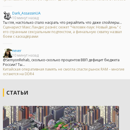
Dark_AssassinUA
10 минут назад
Ты гля, настолько стало насрать что рерайтить что даже спойлеры...
Сценарист Макс Ландис разнёс сюжет "Человек-паук: Новый день" с
его странным сексуальным подтекстом, а финальную схватку назвал
боем с каскадёрами
never
10 минут назад
@SemyonRehab, сколько-сколько процентов ВВП дефицит бюджета
России? Ты...
Китайская оперативная память не смогла спасти рынок RAM – многие
остаются на DDR4
СТАТЬИ