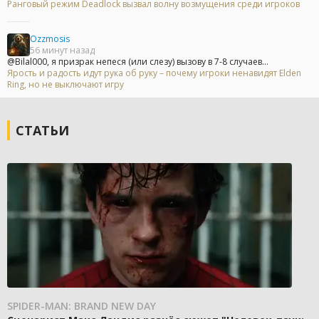
Ранговый режим Deadlock вызвал волну возмущения среди игроков
Ozzmosis
56 минут назад
@Bilal000, я призрак непеся (или слезу) вызову в 7-8 случаев...
Ярость и радость идут рука об руку – почему игроки ненавидят Elden
Ring, но не выключают игру
СТАТЬИ
SPIDER-MAN: BRAND NEW DAY