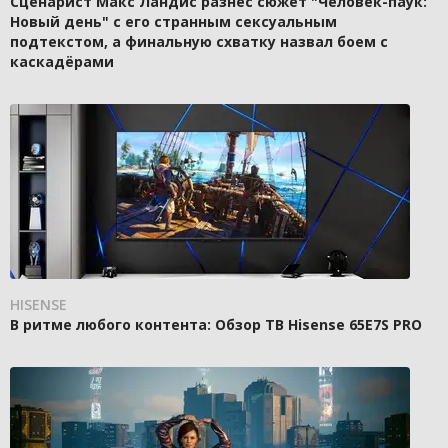
Сценарист Макс Ландис разнёс сюжет "Человек-паук:
Новый день" с его странным сексуальным
подтекстом, а финальную схватку назвал боем с
каскадёрами
HISENSE
В ритме любого контента: Обзор ТВ Hisense 65E7S PRO