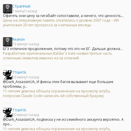
CTpaHHuK
7 минут назад
Офигеть они цену за гигабайт сопоставили, а ничего, что ценность...
Цены на оперативную память откатились к уровню 2007 года – ИИ
уничтожил 20 лет прогресса за считанные месяцы
Reanon
15 минут назад
БГ3 отличное продолжение, потому что это не БГ. Дальше должна...
Разработчик оригинальных Baldur's Gate назвал третью часть
отличным сиквелом именно из-за отличий
T1taH1k
16 минут назад
@Dark_AssassinUA, И фиксы этих багов вызывают еще большие
проблемы, у...
11-летняя девочка обошла ограничение на просмотр ютуба,
попросив Claude Code написать ей собственный браузер
T1taH1k
20 минут назад
@Dark_AssassinUA, подписка у не из семейного аккаунта вероятно. А
про...
11-летняя девочка обошла ограничение на просмотр ютуба,