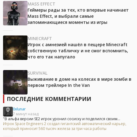
MASS EFFECT
Геймеры рады за тех, кто впервые начинает
Mass Effect, и выбрали самые
запоминающиеся моменты из игры
MINECRAFT
Игрок с амнезией нашёл в пещере Minecraft
собственную табличку и не смог вспомнить,
что его так напугало
SURVIVAL
Выживание в доме на колесах в мире зомби в
первом трейлере In the Van
ПОСЛЕДНИЕ КОММЕНТАРИИ
0xlunar
7 минут назад
"В альфа версии SE2 игрок уронил сосиску и поделился своим...
Игрок Space Engineers 2 создал гигантский автоматический карьер,
который приносит 560 тысяч железа за три часа работы