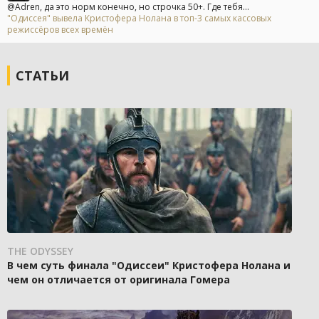
@Adren, да это норм конечно, но строчка 50+. Где тебя...
"Одиссея" вывела Кристофера Нолана в топ-3 самых кассовых
режиссёров всех времён
СТАТЬИ
THE ODYSSEY
В чем суть финала "Одиссеи" Кристофера Нолана и
чем он отличается от оригинала Гомера