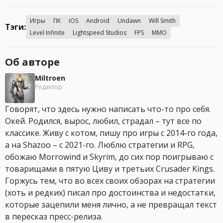
Игры
ПК
iOS
Android
Undawn
Will Smith
Тэги:
Level Infinite
Lightspeed Studios
FPS
MMO
Об авторе
Miltroen
Редактор
Говорят, что здесь нужно написать что-то про себя.
Окей. Родился, вырос, любил, страдал – тут все по
классике. Живу с котом, пишу про игры с 2014-го года,
а на Shazoo – с 2021-го. Люблю стратегии и RPG,
обожаю Morrowind и Skyrim, до сих пор поигрываю с
товарищами в пятую Циву и третьих Crusader Kings.
Горжусь тем, что во всех своих обзорах на стратегии
(хоть и редких) писал про достоинства и недостатки,
которые зацепили меня лично, а не превращал текст
в пересказ пресс-релиза.