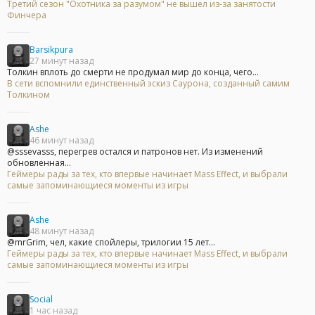
Третий сезон "Охотника за разумом" не вышел из-за занятости
Финчера
Barsikpura
27 минут назад
Толкин вплоть до смерти не продумал мир до конца, чего...
В сети вспомнили единственный эскиз Саурона, созданный самим
Толкином
Ashe
46 минут назад
@sssevasss, перегрев остался и патронов нет. Из изменений
обновленная...
Геймеры рады за тех, кто впервые начинает Mass Effect, и выбрали
самые запоминающиеся моменты из игры
Ashe
48 минут назад
@mrGrim, чел, какие спойлеры, трилогии 15 лет...
Геймеры рады за тех, кто впервые начинает Mass Effect, и выбрали
самые запоминающиеся моменты из игры
Social
1 час назад