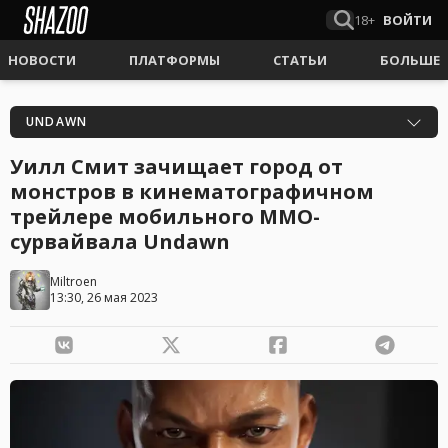
18+
ВОЙТИ
НОВОСТИ
ПЛАТФОРМЫ
СТАТЬИ
БОЛЬШЕ
UNDAWN
Уилл Смит зачищает город от
монстров в кинематографичном
трейлере мобильного ММО-
сурвайвала Undawn
Miltroen
13:30, 26 мая 2023