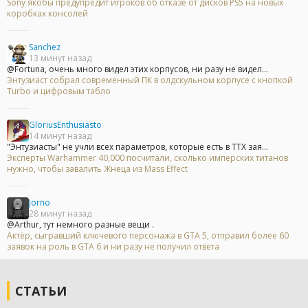
Sony якобы предупредит игроков об отказе от дисков PS5 на новых
коробках консолей
Sanchez
13 минут назад
@Fortuna, очень много видел этих корпусов, ни разу не видел...
Энтузиаст собрал современный ПК в олдскульном корпусе с кнопкой
Turbo и цифровым табло
GloriusEnthusiasto
14 минут назад
"Энтузиасты" не учли всех параметров, которые есть в ТТХ зая...
Эксперты Warhammer 40,000 посчитали, сколько имперских титанов
нужно, чтобы завалить Жнеца из Mass Effect
Jorno
28 минут назад
@Arthur, тут немного разные вещи .
Актёр, сыгравший ключевого персонажа в GTA 5, отправил более 60
заявок на роль в GTA 6 и ни разу не получил ответа
СТАТЬИ