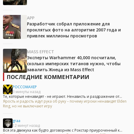
APP
Разработчик собрал приложение для
проклятых фото на алгоритме 2007 года и
привлек миллионы просмотров
MASS EFFECT
Эксперты Warhammer 40,000 посчитали,
сколько имперских титанов нужно, чтобы
завалить Жнеца из Mass Effect
ПОСЛЕДНИЕ КОММЕНТАРИИ
POCCOMAXEP
3 минуты назад
Те, которые ненавидят - не играют. Ненависть и раздражение от...
Ярость и радость идут рука об руку – почему игроки ненавидят Elden
Ring, но не выключают игру
graa
12 минут назад
Вся эта движуха как будто договорняк с Рокстар приуроченный к...