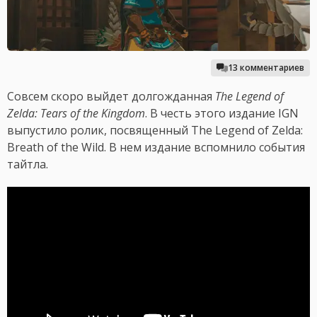
13 комментариев
Совсем скоро выйдет долгожданная
The Legend of
Zelda: Tears of the Kingdom
. В честь этого издание IGN
выпустило ролик, посвященный The Legend of Zelda:
Breath of the Wild. В нем издание вспомнило события
тайтла.