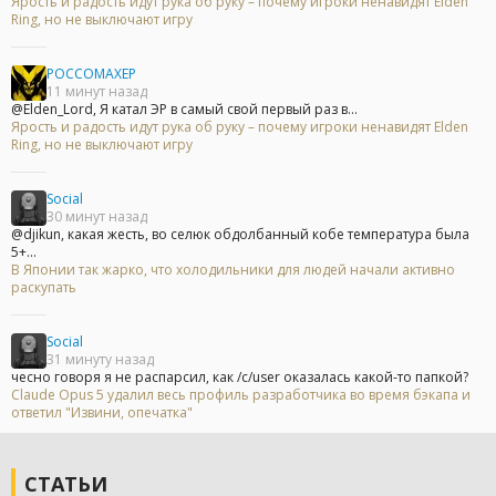
Ярость и радость идут рука об руку – почему игроки ненавидят Elden
Ring, но не выключают игру
POCCOMAXEP
11 минут назад
@Elden_Lord, Я катал ЭР в самый свой первый раз в...
Ярость и радость идут рука об руку – почему игроки ненавидят Elden
Ring, но не выключают игру
Social
30 минут назад
@djikun, какая жесть, во селюк обдолбанный кобе температура была
5+...
В Японии так жарко, что холодильники для людей начали активно
раскупать
Social
31 минуту назад
чесно говоря я не распарсил, как /c/user оказалась какой-то папкой?
Claude Opus 5 удалил весь профиль разработчика во время бэкапа и
ответил "Извини, опечатка"
СТАТЬИ