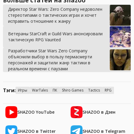
Больше статей на Shazoo
Директор Star Wars: Zero Company недоволен
стереотипами о тактических играх и хочет
исправить отношение к жанру
Ветераны StarCraft и Guild Wars анонсировали
тактическую RPG Vaunted
Разработчики Star Wars Zero Company
объяснили выбор в пользу пермасмерти
персонажей и защитили жанр тактики в
реальном времени с паузами
Тэги:
Игры
WarTales
ПК
Shiro Games
Tactics
RPG
SHAZOO YouTube
SHAZOO в Дзен
SHAZOO в Twitter
SHAZOO в Telegram