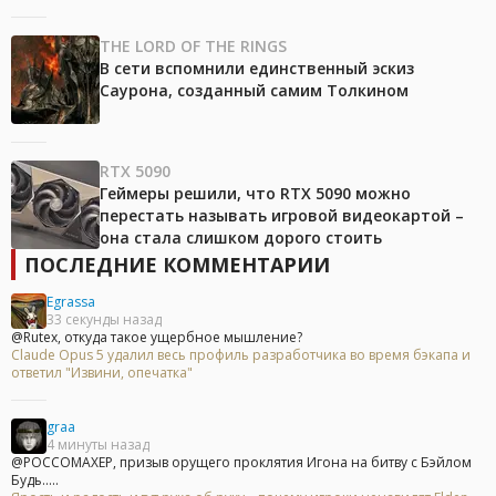
THE LORD OF THE RINGS
В сети вспомнили единственный эскиз
Саурона, созданный самим Толкином
RTX 5090
Геймеры решили, что RTX 5090 можно
перестать называть игровой видеокартой –
она стала слишком дорого стоить
ПОСЛЕДНИЕ КОММЕНТАРИИ
Egrassa
33 секунды назад
@Rutex, откуда такое ущербное мышление?
Claude Opus 5 удалил весь профиль разработчика во время бэкапа и
ответил "Извини, опечатка"
graa
4 минуты назад
@POCCOMAXEP, призыв орущего проклятия Игона на битву с Бэйлом
Будь.....