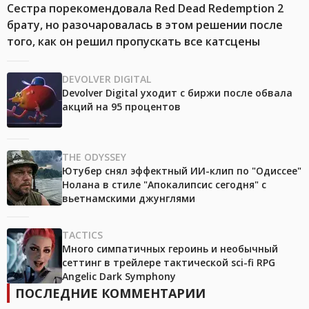
Сестра порекомендовала Red Dead Redemption 2
брату, но разочаровалась в этом решении после
того, как он решил пропускать все катсцены
DEVOLVER DIGITAL
Devolver Digital уходит с биржи после обвала
акций на 95 процентов
THE ODYSSEY
Ютубер снял эффектный ИИ-клип по "Одиссее"
Нолана в стиле "Апокалипсис сегодня" с
вьетнамскими джунглями
TACTICS
Много симпатичных героинь и необычный
сеттинг в трейлере тактической sci-fi RPG
Angelic Dark Symphony
ПОСЛЕДНИЕ КОММЕНТАРИИ