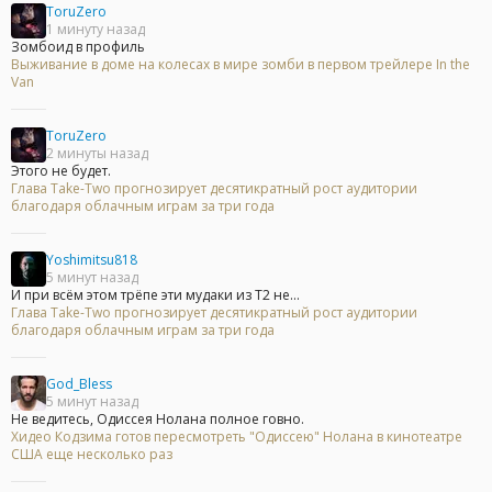
ToruZero
1 минуту назад
Зомбоид в профиль
Выживание в доме на колесах в мире зомби в первом трейлере In the
Van
ToruZero
2 минуты назад
Этого не будет.
Глава Take-Two прогнозирует десятикратный рост аудитории
благодаря облачным играм за три года
Yoshimitsu818
5 минут назад
И при всём этом трёпе эти мудаки из Т2 не...
Глава Take-Two прогнозирует десятикратный рост аудитории
благодаря облачным играм за три года
God_Bless
5 минут назад
Не ведитесь, Одиссея Нолана полное говно.
Хидео Кодзима готов пересмотреть "Одиссею" Нолана в кинотеатре
США еще несколько раз