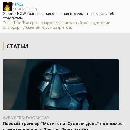
Park52
7 минут назад
Geforce NOW единственная облачная модель, что показала себя
относитель...
Глава Take-Two прогнозирует десятикратный рост аудитории
благодаря облачным играм за три года
СТАТЬИ
AVENGERS: DOOMSDAY
Первый трейлер "Мстители: Судный день" поднимает
главный вопрос – Доктор Дум спасает