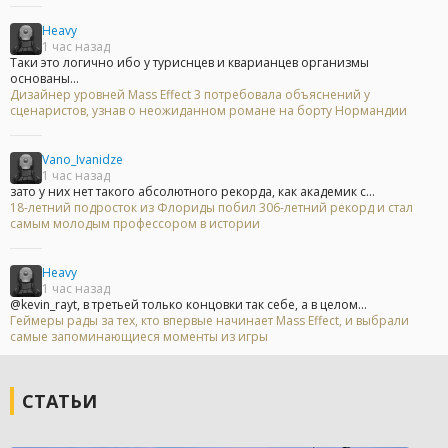
Heavy
1 час назад
Таки это логично ибо у туриснцев и кварианцев организмы
основаны...
Дизайнер уровней Mass Effect 3 потребовала объяснений у
сценаристов, узнав о неожиданном романе на борту Нормандии
Vano_Ivanidze
1 час назад
зато у них нет такого абсолютного рекорда, как академик с...
18-летний подросток из Флориды побил 306-летний рекорд и стал
самым молодым профессором в истории
Heavy
1 час назад
@kevin_rayt, в третьей только концовки так себе, а в целом...
Геймеры рады за тех, кто впервые начинает Mass Effect, и выбрали
самые запоминающиеся моменты из игры
СТАТЬИ