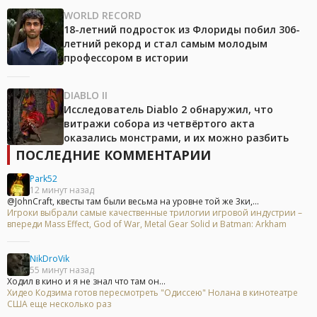
WORLD RECORD
18-летний подросток из Флориды побил 306-
летний рекорд и стал самым молодым
профессором в истории
DIABLO II
Исследователь Diablo 2 обнаружил, что
витражи собора из четвёртого акта
оказались монстрами, и их можно разбить
ПОСЛЕДНИЕ КОММЕНТАРИИ
Park52
12 минут назад
@JohnCraft, квесты там были весьма на уровне той же 3ки,...
Игроки выбрали самые качественные трилогии игровой индустрии –
впереди Mass Effect, God of War, Metal Gear Solid и Batman: Arkham
NikDroVik
55 минут назад
Ходил в кино и я не знал что там он...
Хидео Кодзима готов пересмотреть "Одиссею" Нолана в кинотеатре
США еще несколько раз