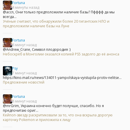
Fortuna
4 минуты назад
@accn, Они только предположили наличие базы? Пфффф да мы
всегда...
Учёные считают, что обнаружили более 20 гигантских НЛО и
предположили наличие базы на Луне
Fortuna
6 минут назад
@Andrew_Crane, Символ плодородия :)
Небоскрёб в Монголии оказался копией PS5 задолго до её анонса
Psy
7 минут назад
https://kino.mail.ru/news/134011-yampolskaya-vyistupila-protiv-nelitse...
Предложение новостей
Fortuna
8 минут назад
@mrGrim, Украина конечно будет получше, спасибо. Но я
предпочитаю ориг...
Кейпоп-звезду раскритиковали за то, что она вскрыла дорогую
карточку Pokemon и приложила к лицу