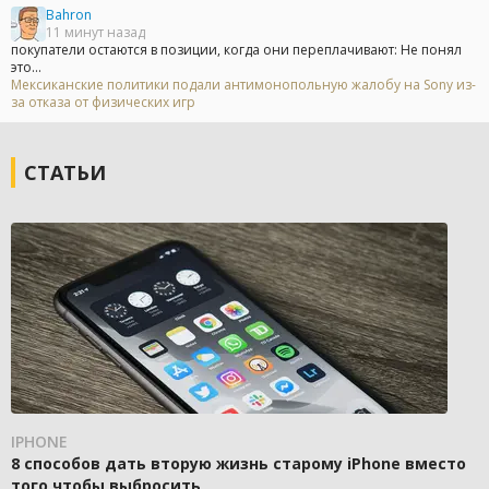
Bahron
11 минут назад
покупатели остаются в позиции, когда они переплачивают: Не понял
это...
Мексиканские политики подали антимонопольную жалобу на Sony из-
за отказа от физических игр
СТАТЬИ
IPHONE
8 способов дать вторую жизнь старому iPhone вместо
того чтобы выбросить