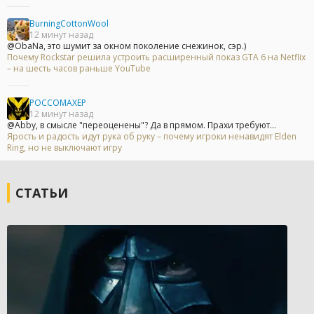
BurningCottonWool
12 минут назад
@ObaNa, это шумит за окном поколение снежинок, сэр.)
Почему Rockstar решила устроить расширенный показ GTA 6 на Netflix
– на шесть часов раньше YouTube
POCCOMAXEP
12 минут назад
@Abby, в смысле "переоценены"? Да в прямом. Прахи требуют...
Ярость и радость идут рука об руку – почему игроки ненавидят Elden
Ring, но не выключают игру
СТАТЬИ