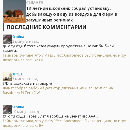
CLIMATE
13-летний школьник собрал установку,
добывающую воду из воздуха для ферм в
засушливых регионах
ПОСЛЕДНИЕ КОММЕНТАРИИ
Scotina
2 минуты назад
@TonyFox,Я б тоже хотел увидеть продолжение.Но как бы были
намеки...
Геймеры считают, что у Mass Effect Andromeda был потенциал, но игру
похоронила спешка EA
XPYCT
3 минуты назад
@Dns, ххахахха и не говори)
Фанат собрал рабочий детектор движения из Alien Isolation на
Raspberry Pi Zero 2 W
Scotina
10 минут назад
@TonyFox,Да через 8 лет я вообще не увенет что ААА...
Геймеры считают, что у Mass Effect Andromeda был потенциал, но игру
похоронила спешка EA