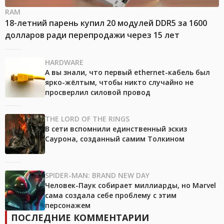
RAM
18-летний парень купил 20 модулей DDR5 за 1600
долларов ради перепродажи через 15 лет
HARDWARE
А вы знали, что первый ethernet-кабель был
ярко-жёлтым, чтобы никто случайно не
просверлил силовой провод
THE LORD OF THE RINGS
В сети вспомнили единственный эскиз
Саурона, созданный самим Толкином
SPIDER-MAN: BRAND NEW DAY
Человек-Паук собирает миллиарды, но Marvel
сама создала себе проблему с этим
персонажем
ПОСЛЕДНИЕ КОММЕНТАРИИ