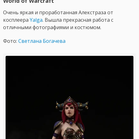
World of Warcraft
Очень яркая и проработанная Алекстраза от
косплеера
Yalga
. Вышла прекрасная работа с
отличными фотографиями и костюмом.
Фото:
Светлана Богачева