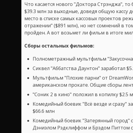
Что касается нового "Доктора Стрэнджа", то
$39.3 млн за выходные, доведя общую кассу д
место в списке самых кассовых проектов режис
отражении" ($891 млн), но нет сомнений в то
пройден. А вот возьмет ли фильм в итоге м
Сборы остальных фильмов:
Полнометражный мультфильм "Закусочная 
Сиквел "Аббатства Даунтон" заработал $5.
Мультфильм "Плохие парни" от DreamWork
американском прокате. Общие сборы лен
"Соник 2 в кино" положил в копилку $2.5 
Комедийный боевик "Всё везде и сразу" за
$66.6 млн
Комедийный боевик "Затерянный город" с
Дэниэлом Рэдклиффом и Брэдом Питтом с