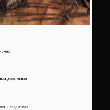
ионах
кими джунглями
имени создателя