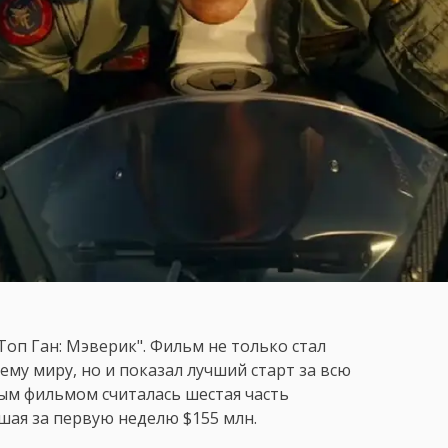
оп Ган: Мэверик". Фильм не только стал
ему миру, но и показал лучший старт за всю
ным фильмом считалась шестая часть
ая за первую неделю $155 млн.