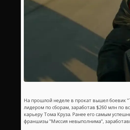
На прошлой неделе в прокат вышел боевик "Т
лидером по сборам, заработав $260 млн по вс
карьеру Тома Круза. Ранее его самым успеш
франшизы "Миссия невыполнима", заработавш