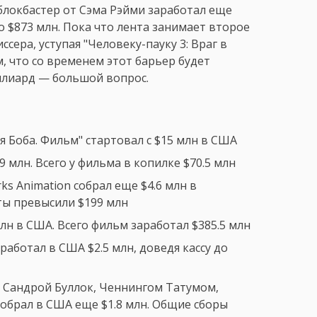
 блокбастер от Сэма Рэйми заработал еще
о $873 млн. Пока что лента занимает второе
сера, уступая "Человеку-пауку 3: Враг в
м, что со временем этот барьер будет
иллиард — большой вопрос.
Боба. Фильм" стартовал с $15 млн в США
9 млн. Всего у фильма в копилке $70.5 млн
s Animation собрал еще $4.6 млн в
ты превысили $199 млн
млн в США. Всего фильм заработал $385.5 млн
работал в США $2.5 млн, доведя кассу до
 Сандрой Буллок, Ченнингом Татумом,
обрал в США еще $1.8 млн. Общие сборы