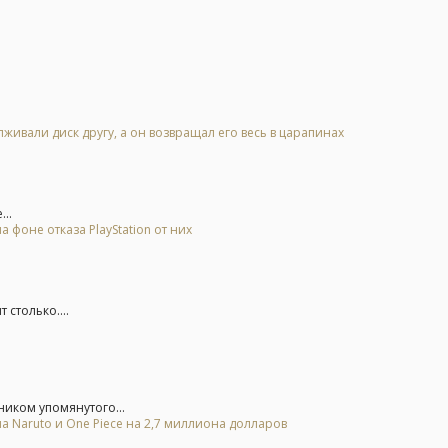
живали диск другу, а он возвращал его весь в царапинах
..
 фоне отказа PlayStation от них
 столько....
иком упомянутого...
а Naruto и One Piece на 2,7 миллиона долларов