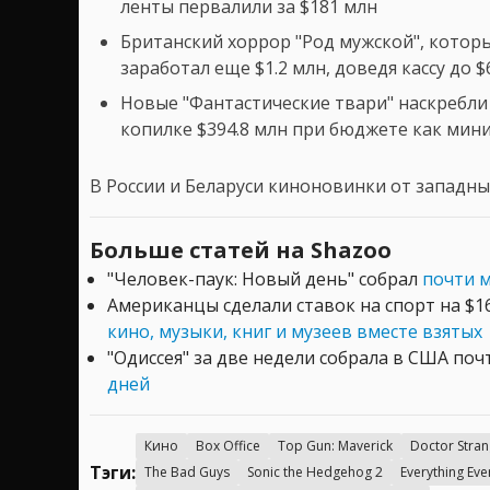
ленты первалили за $181 млн
Британский хоррор "Род мужской", котор
заработал еще $1.2 млн, доведя кассу до $
Новые "Фантастические твари" наскребли 
копилке $394.8 млн при бюджете как мини
В России и Беларуси киноновинки от западны
Больше статей на Shazoo
"Человек-паук: Новый день" собрал
почти 
Американцы сделали ставок на спорт на $16
кино, музыки, книг и музеев вместе взятых
"Одиссея" за две недели собрала в США по
дней
Кино
Box Office
Top Gun: Maverick
Doctor Stran
Тэги:
The Bad Guys
Sonic the Hedgehog 2
Everything Eve