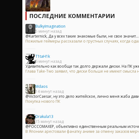
ПОСЛЕДНИЕ КОММЕНТАРИИ
BulkyImagination
5 минут назад
@Karternick, Да у всех такие знакомые были, не свое значит...
Пожилые геймеры рассказали о грустных случаях, когда одал
T1taH1k
6 минут назад
Удивительно как вообще так долго держали диски. На ПК уже.
Глава Take-Two заявил, что диски больше не имеют смысла на
Mdaos
14 минут назад
@VictorCaesar, ну это дело житейское, лично меня жаба давит
Покупка нового ПК
Drakula13
15 минут назад
@POCCOMAXEP, объективно единственным реальным источн
В Японии арестовали фанатку аниме за отмену заказов мерч