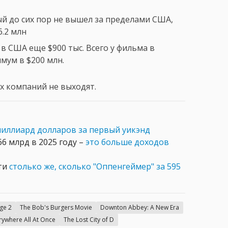
ый до сих пор не вышел за пределами США,
6.2 млн
в США еще $900 тыс. Всего у фильма в
мум в $200 млн.
х компаний не выходят.
миллиард долларов за первый уикэнд
6 млрд в 2025 году –
это больше доходов
чти
столько же, сколько "Оппенгеймер" за 595
ge 2
The Bob's Burgers Movie
Downton Abbey: A New Era
rywhere All At Once
The Lost City of D