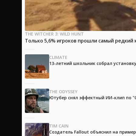
THE WITCHER 3: WILD HUNT
Только 5,6% игроков прошли самый редкий к
CLIMATE
13-летний школьник собрал установк
THE ODYSSEY
Ютубер снял эффектный ИИ-клип по "О
TIM CAIN
Создатель Fallout объяснил на приме