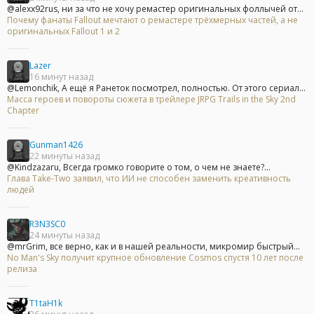
@alexx92rus, ни за что не хочу ремастер оригинальных фоллычей от...
Почему фанаты Fallout мечтают о ремастере трёхмерных частей, а не
оригинальных Fallout 1 и 2
Lazer
16 минут назад
@Lemonchik, А ещё я Ранеток посмотрел, полностью. От этого сериал...
Масса героев и повороты сюжета в трейлере JRPG Trails in the Sky 2nd
Chapter
Gunman1426
22 минуты назад
@Kindzazaru, Всегда громко говорите о том, о чем не знаете?...
Глава Take-Two заявил, что ИИ не способен заменить креативность
людей
R3N3SC0
24 минуты назад
@mrGrim, все верно, как и в нашей реальности, микромир быстрый...
No Man's Sky получит крупное обновление Cosmos спустя 10 лет после
релиза
T1taH1k