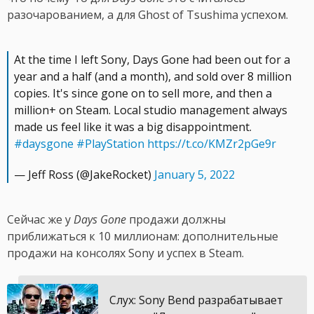
разочарованием, а для Ghost of Tsushima успехом.
At the time I left Sony, Days Gone had been out for a
year and a half (and a month), and sold over 8 million
copies. It's since gone on to sell more, and then a
million+ on Steam. Local studio management always
made us feel like it was a big disappointment.
#daysgone
#PlayStation
https://t.co/KMZr2pGe9r
— Jeff Ross (@JakeRocket)
January 5, 2022
Сейчас же у
Days Gone
продажи должны
приближаться к 10 миллионам: дополнительные
продажи на консолях Sony и успех в Steam.
Слух: Sony Bend разрабатывает