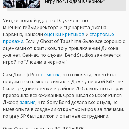
игру по "Людям в черном"
Увы, основной удар по Days Gone, по
мнению геймдиректора и сценариста Джона
Гарвина, нанесли
оценки критиков
и
стартовые
продажи
. Если у Ghost of Tsushima было все хорошо с
оценками от критиков, то у приключений Дикона
уже нет. Сейчас, по слухам, Bend Studios занимается
игрой по "Людям в черном".
Сам Джефф Росс
отметил
, что сиквел должен был
получиться намного сильнее. Даже у первой Killzone
были средние оценки в районе 70 баллов, но вторая
превзошла все ожидания. Сравнивая с Sucker Punch
Джефф
заявил
, что Sony Bend делала все с нуля, не
имея опыта в создании открытых миров за плечами,
когда у SP был движок и опытные сотрудники.
Days Gone
доступна на PC, PS4 и PS5.