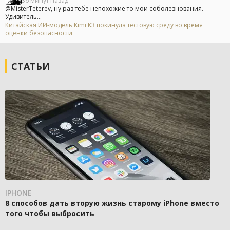
36 минут назад
@MisterTeterev, ну раз тебе непохожие то мои соболезнования.
Удивитель...
Китайская ИИ-модель Kimi K3 покинула тестовую среду во время
оценки безопасности
СТАТЬИ
IPHONE
8 способов дать вторую жизнь старому iPhone вместо
того чтобы выбросить