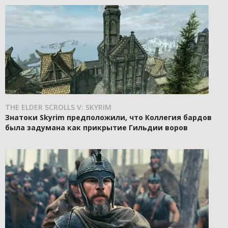
THE ELDER SCROLLS V: SKYRIM
Знатоки Skyrim предположили, что Коллегия бардов
была задумана как прикрытие Гильдии воров