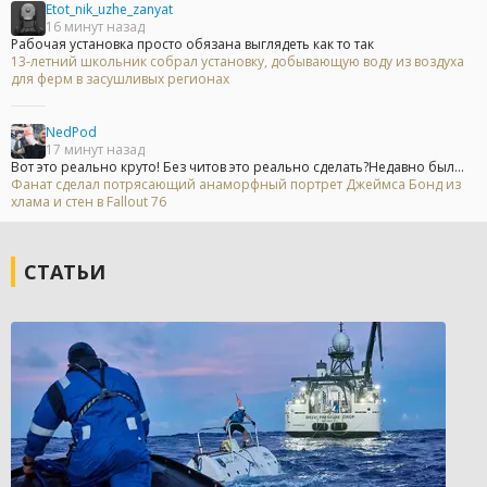
Etot_nik_uzhe_zanyat
16 минут назад
Рабочая установка просто обязана выглядеть как то так
13-летний школьник собрал установку, добывающую воду из воздуха
для ферм в засушливых регионах
NedPod
17 минут назад
Вот это реально круто! Без читов это реально сделать?Недавно был...
Фанат сделал потрясающий анаморфный портрет Джеймса Бонд из
хлама и стен в Fallout 76
СТАТЬИ