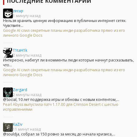
ПОСЛЕДНИЕ КОММЕНТАРИИ
zecup
1 минуту назад
Нельзя хранить ценную информацию в публичных интернет сетях.
Чувствите...
Google AI слил секретные планы инди-разработчика прямо из его
личного Google Docs
T1taH1k
2 минуты назад
Интересно, набегут ли в комменты люди которые начнут рассказывать,
что...
Google AI слил секретные планы инди-разработчика прямо из его
личного Google Docs
Zergard
2 минуты назад
@Social, 10 лет поддержка игры и обновы с новым контентом,...
Pearl Abyss выпустила патч 1.17.00 для Crimson Desert с шестью
исправлениями
KaZiv
11 минут назад
@souldja, собрал за 150 ровно за месяц до начала кризиса,...