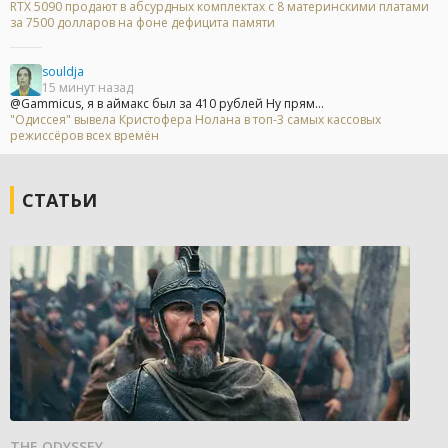
RTX 5090 продают в абсурдных комплектах с 8 материнскими платами
за 7500 долларов на фоне дефицита памяти
souldja
15 минут назад
@Gammicus, я в аймакс был за 410 рублей Ну прям...
"Одиссея" вывела Кристофера Нолана в топ-3 самых кассовых
режиссёров всех времён
СТАТЬИ
THE ODYSSEY