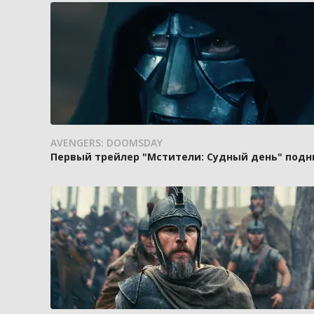
AVENGERS: DOOMSDAY
Первый трейлер "Мстители: Судный день" подн