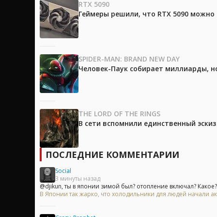
RTX 5090
Геймеры решили, что RTX 5090 можно 
SPIDER-MAN: BRAND NEW DAY
Человек-Паук собирает миллиарды, но
THE LORD OF THE RINGS
В сети вспомнили единственный эски
ПОСЛЕДНИЕ КОММЕНТАРИИ
Social
3 минуты назад
@djikun, ты в японии зимой был? отопление включал? Какое?
В Японии так жарко, что холодильники для людей начали ак