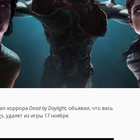
йвал-хоррора
Dead by Daylight,
объявил, что весь
s, удалят из игры 17 ноября.