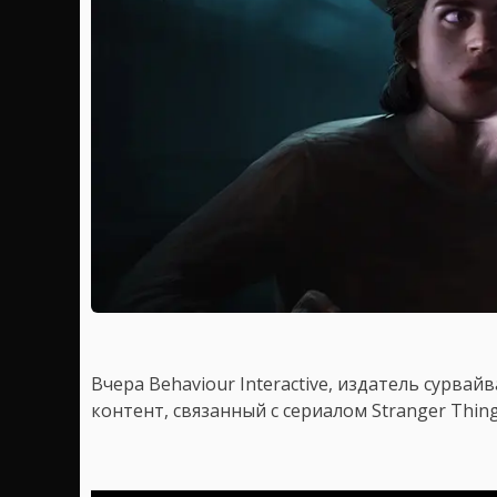
Вчера Behaviour Interactive, издатель сурва
контент, связанный с сериалом Stranger Thing