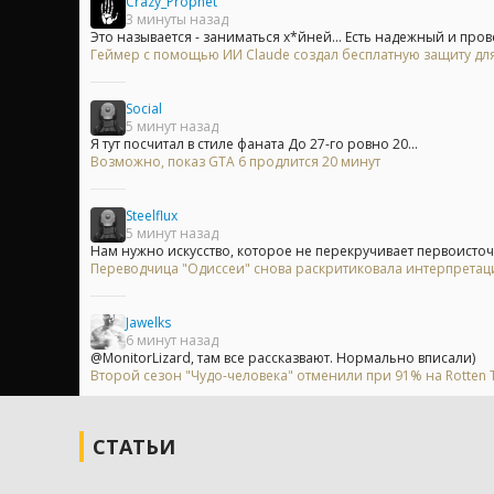
Crazy_Prophet
3 минуты назад
Это называется - заниматься х*йней... Есть надежный и пров
Геймер с помощью ИИ Claude создал бесплатную защиту для
Social
5 минут назад
Я тут посчитал в стиле фаната До 27-го ровно 20...
Возможно, показ GTA 6 продлится 20 минут
Steelflux
5 минут назад
Нам нужно искусство, которое не перекручивает первоисточн
Переводчица "Одиссеи" снова раскритиковала интерпрета
Jawelks
6 минут назад
@MonitorLizard, там все рассказвают. Нормально вписали)
Второй сезон "Чудо-человека" отменили при 91% на Rotten
СТАТЬИ