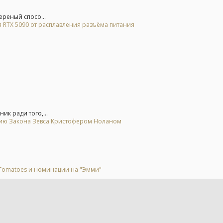
ереный спосо...
 RTX 5090 от расплавления разъёма питания
ик ради того,...
цию Закона Зевса Кристофером Ноланом
 Tomatoes и номинации на "Эмми"