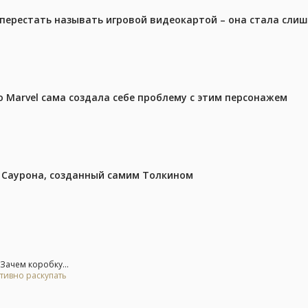
перестать называть игровой видеокартой – она стала сли
 Marvel сама создала себе проблему с этим персонажем
з Саурона, созданный самим Толкином
Зачем коробку...
тивно раскупать