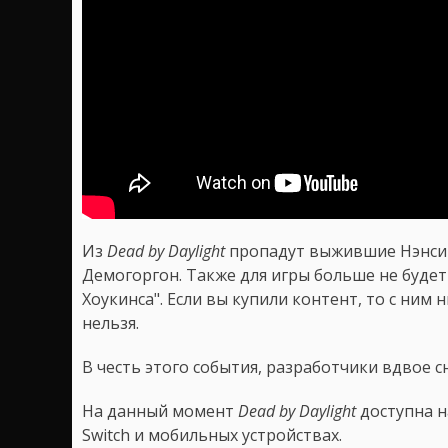
Из
Dead by Daylight
пропадут выжившие Нэнси 
Демогоргон. Также для игры больше не буде
Хоукинса". Если вы купили контент, то с ним 
нельзя.
В честь этого события, разработчики вдвое с
На данный момент
Dead by Daylight
доступна на
Switch и мобильных устройствах.