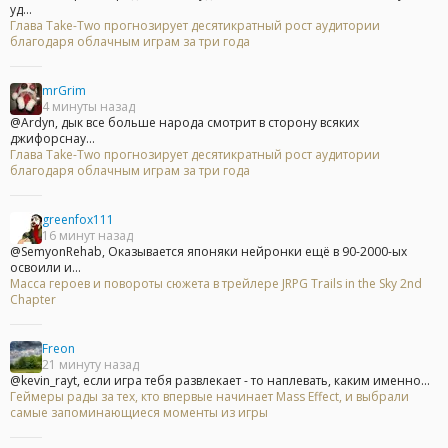
уд...
Глава Take-Two прогнозирует десятикратный рост аудитории
благодаря облачным играм за три года
mrGrim
4 минуты назад
@Ardyn, дык все больше народа смотрит в сторону всяких
джифорснау...
Глава Take-Two прогнозирует десятикратный рост аудитории
благодаря облачным играм за три года
greenfox111
16 минут назад
@SemyonRehab, Оказывается японяки нейронки ещё в 90-2000-ых
освоили и...
Масса героев и повороты сюжета в трейлере JRPG Trails in the Sky 2nd
Chapter
Freon
21 минуту назад
@kevin_rayt, если игра тебя развлекает - то наплевать, каким именно...
Геймеры рады за тех, кто впервые начинает Mass Effect, и выбрали
самые запоминающиеся моменты из игры