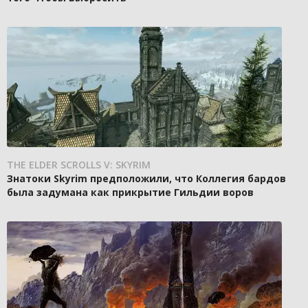
THE ELDER SCROLLS V: SKYRIM
Знатоки Skyrim предположили, что Коллегия бардов
была задумана как прикрытие Гильдии воров