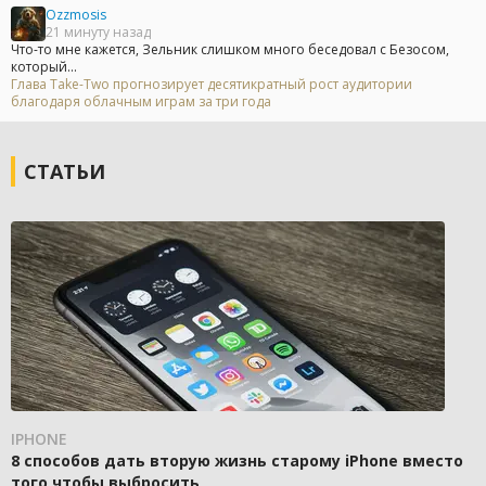
Ozzmosis
21 минуту назад
Что-то мне кажется, Зельник слишком много беседовал с Безосом,
который...
Глава Take-Two прогнозирует десятикратный рост аудитории
благодаря облачным играм за три года
СТАТЬИ
IPHONE
8 способов дать вторую жизнь старому iPhone вместо
того чтобы выбросить