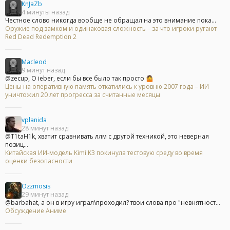
KnJaZb
4 минуты назад
Честное слово никогда вообще не обращал на это внимание пока...
Оружие под замком и одинаковая сложность – за что игроки ругают
Red Dead Redemption 2
Macleod
9 минут назад
@zecup, О ieber, если бы все было так просто 🤷
Цены на оперативную память откатились к уровню 2007 года – ИИ
уничтожил 20 лет прогресса за считанные месяцы
vplanida
28 минут назад
@T1taH1k, хватит сравнивать ллм с другой техникой, это неверная
позиц...
Китайская ИИ-модель Kimi K3 покинула тестовую среду во время
оценки безопасности
Ozzmosis
29 минут назад
@barbahat, а он в игру играл\проходил? твои слова про "невнятност...
Обсуждение Аниме