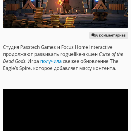
6 комментариев
Студия Passtech Games и Focus Home Interactive
продолжают развивать roguelike-экшен
Curse of the
Dead Gods
. Игра
получила
свежее обновление The
Eagle’s Spire, которое добавляет массу контента.