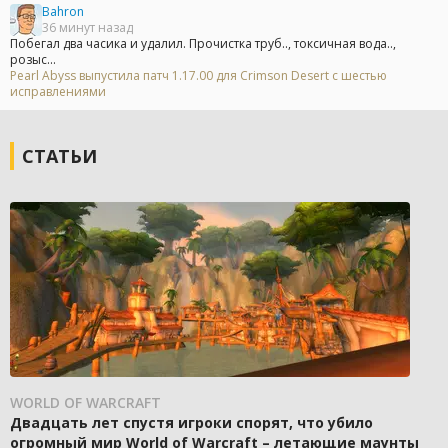
Bahron
36 минут назад
Побегал два часика и удалил. Прочистка труб.., токсичная вода..,
розыс...
Pearl Abyss выпустила патч 1.17.00 для Crimson Desert с шестью
исправлениями
СТАТЬИ
WORLD OF WARCRAFT
Двадцать лет спустя игроки спорят, что убило
огромный мир World of Warcraft – летающие маунты