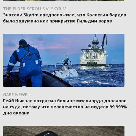
THE ELDER SCROLLS V: SKYRIM
Знатоки Skyrim предположили, что Коллегия бардов
была задумана как прикрытие Гильдии воров
GABE NEWELL
Гейб Ньюэлл потратил больше миллиарда долларов
на суда, потому что человечество не видело 99,999%
дна океана