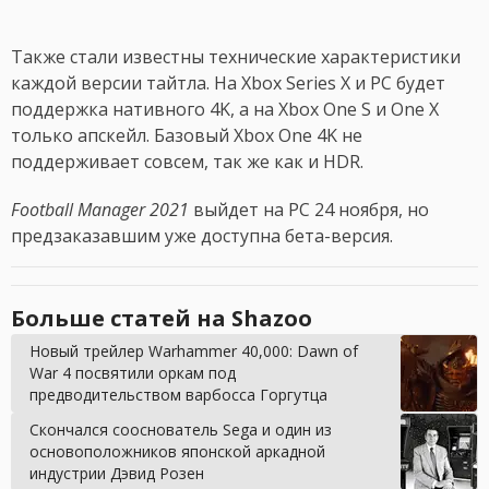
Также стали известны технические характеристики
каждой версии тайтла. На Xbox Series X и PC будет
поддержка нативного 4K, а на Xbox One S и One X
только апскейл. Базовый Xbox One 4K не
поддерживает совсем, так же как и HDR.
Football Manager 2021
выйдет на PC 24 ноября, но
предзаказавшим уже доступна бета-версия.
Больше статей на Shazoo
Новый трейлер Warhammer 40,000: Dawn of
War 4 посвятили оркам под
предводительством варбосса Горгутца
Скончался сооснователь Sega и один из
основоположников японской аркадной
индустрии Дэвид Розен