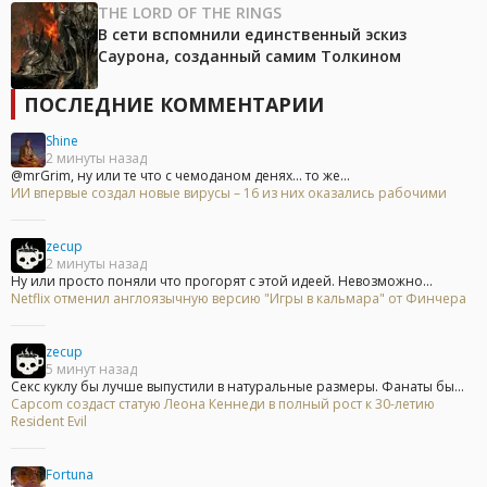
THE LORD OF THE RINGS
В сети вспомнили единственный эскиз
Саурона, созданный самим Толкином
ПОСЛЕДНИЕ КОММЕНТАРИИ
Shine
2 минуты назад
@mrGrim, ну или те что с чемоданом денях... то же...
ИИ впервые создал новые вирусы – 16 из них оказались рабочими
zecup
2 минуты назад
Ну или просто поняли что прогорят с этой идеей. Невозможно...
Netflix отменил англоязычную версию "Игры в кальмара" от Финчера
zecup
5 минут назад
Секс куклу бы лучше выпустили в натуральные размеры. Фанаты бы...
Capcom создаст статую Леона Кеннеди в полный рост к 30-летию
Resident Evil
Fortuna