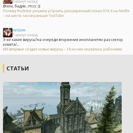
6 минут назад
@xnix, бадум...ттссс :))
Почему Rockstar решила устроить расширенный показ GTA 6 на Netflix
– на шесть часов раньше YouTube
mrGrim
7 минут назад
Э-ээ! какие вирусы?на очереди вторжение инопланетян раз сектор
комета/...
ИИ впервые создал новые вирусы – 16 из них оказались рабочими
СТАТЬИ