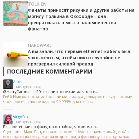
TOLKIEN
Фанаты приносят рисунки и другие работы на
могилу Толкина в Оксфорде – она
превратилась в место паломничества
фанатов
HARDWARE
А вы знали, что первый ethernet-кабель был
ярко-жёлтым, чтобы никто случайно не
просверлил силовой провод
ПОСЛЕДНИЕ КОММЕНТАРИИ
Asket
1 минуту назад
@HarryCartman, в 20 веке ни кто не считал что все...
Гейб Ньюэлл потратил больше миллиарда долларов на суда, потому
что человечество не видело 99,999% дна океана
VirgoFox
1 минуту назад
Все претензии по факту, но он забыл, что кинч по...
Сценарист Макс Ландис разнёс сюжет "Человек-паук: Новый день" с
его странным сексуальным подтекстом, а финальную схватку назвал