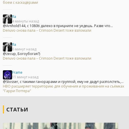
боем с каскадёрами
fla
4 минуты назад
@Arnhold144, с 1080ti далеко в прицнипе не уедешь. Разве что...
Denuvo снова пала – Crimson Desert тоже взломали
fla
6 минут назад
@zecup, Богоубогая?)
Denuvo снова пала – Crimson Desert тоже взломали
Frame
11 минут назад
@Stosser, с такими ганорарами и группой, ему не дадут разтолстеть,...
HBO расширяет территорию для обучения и проживания на съёмках
"Гарри Поттера"
СТАТЬИ