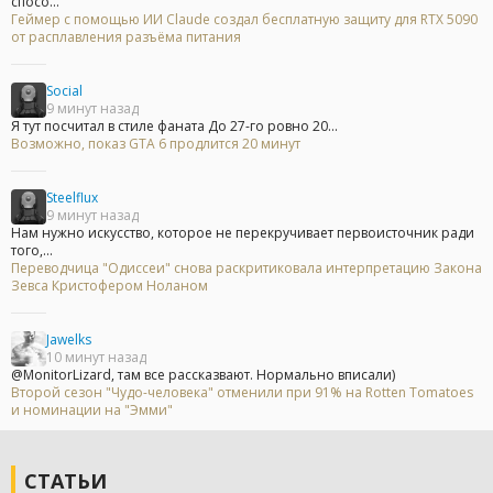
спосо...
Геймер с помощью ИИ Claude создал бесплатную защиту для RTX 5090
от расплавления разъёма питания
Social
9 минут назад
Я тут посчитал в стиле фаната До 27-го ровно 20...
Возможно, показ GTA 6 продлится 20 минут
Steelflux
9 минут назад
Нам нужно искусство, которое не перекручивает первоисточник ради
того,...
Переводчица "Одиссеи" снова раскритиковала интерпретацию Закона
Зевса Кристофером Ноланом
Jawelks
10 минут назад
@MonitorLizard, там все рассказвают. Нормально вписали)
Второй сезон "Чудо-человека" отменили при 91% на Rotten Tomatoes
и номинации на "Эмми"
СТАТЬИ