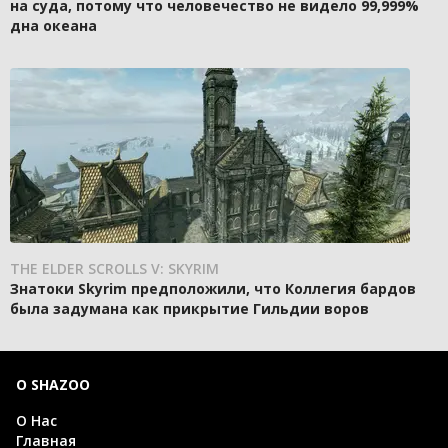
на суда, потому что человечество не видело 99,999%
дна океана
THE ELDER SCROLLS V: SKYRIM
Знатоки Skyrim предположили, что Коллегия бардов
была задумана как прикрытие Гильдии воров
О SHAZOO
О Нас
Главная