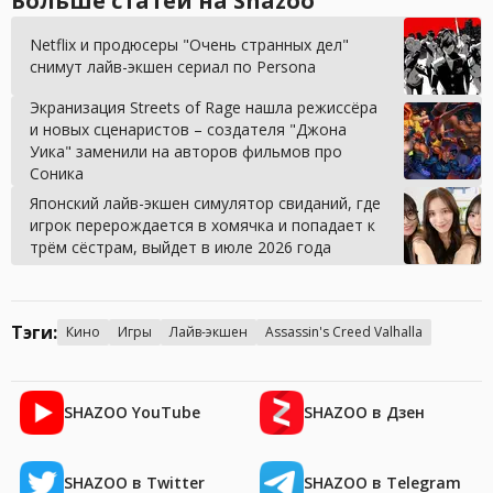
Больше статей на Shazoo
Netflix и продюсеры "Очень странных дел"
снимут лайв-экшен сериал по Persona
Экранизация Streets of Rage нашла режиссёра
и новых сценаристов – создателя "Джона
Уика" заменили на авторов фильмов про
Соника
Японский лайв-экшен симулятор свиданий, где
игрок перерождается в хомячка и попадает к
трём сёстрам, выйдет в июле 2026 года
Тэги:
Кино
Игры
Лайв-экшен
Assassin's Creed Valhalla
SHAZOO YouTube
SHAZOO в Дзен
SHAZOO в Twitter
SHAZOO в Telegram