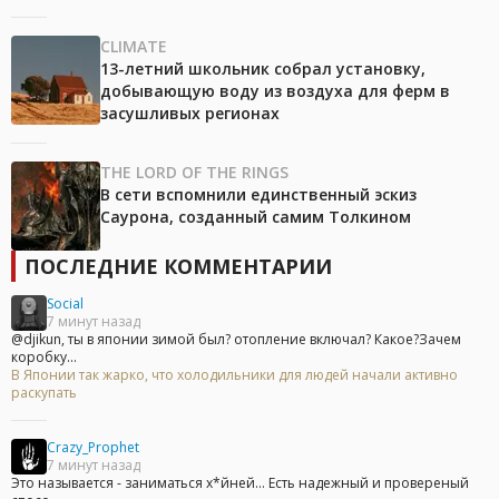
CLIMATE
13-летний школьник собрал установку,
добывающую воду из воздуха для ферм в
засушливых регионах
THE LORD OF THE RINGS
В сети вспомнили единственный эскиз
Саурона, созданный самим Толкином
ПОСЛЕДНИЕ КОММЕНТАРИИ
Social
7 минут назад
@djikun, ты в японии зимой был? отопление включал? Какое?Зачем
коробку...
В Японии так жарко, что холодильники для людей начали активно
раскупать
Crazy_Prophet
7 минут назад
Это называется - заниматься х*йней... Есть надежный и провереный