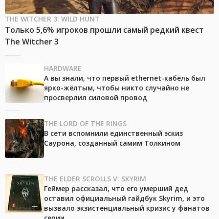
THE WITCHER 3: WILD HUNT
Только 5,6% игроков прошли самый редкий квест
The Witcher 3
HARDWARE
А вы знали, что первый ethernet-кабель был
ярко-жёлтым, чтобы никто случайно не
просверлил силовой провод
THE LORD OF THE RINGS
В сети вспомнили единственный эскиз
Саурона, созданный самим Толкином
THE ELDER SCROLLS V: SKYRIM
Геймер рассказал, что его умерший дед
оставил официальный гайдбук Skyrim, и это
вызвало экзистенциальный кризис у фанатов
серии