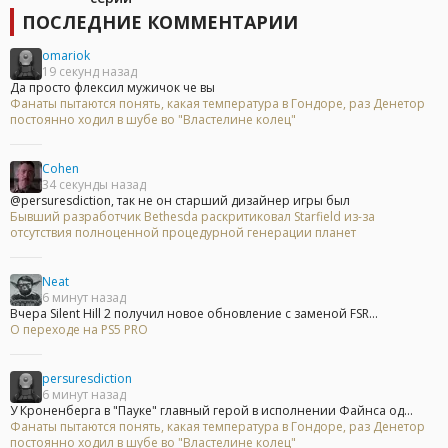
ПОСЛЕДНИЕ КОММЕНТАРИИ
omariok
19 секунд назад
Да просто флексил мужичок че вы
Фанаты пытаются понять, какая температура в Гондоре, раз Денетор
постоянно ходил в шубе во "Властелине колец"
Cohen
34 секунды назад
@persuresdiction, так не он старший дизайнер игры был
Бывший разработчик Bethesda раскритиковал Starfield из-за
отсутствия полноценной процедурной генерации планет
Neat
6 минут назад
Вчера Silent Hill 2 получил новое обновление с заменой FSR...
О переходе на PS5 PRO
persuresdiction
6 минут назад
У Кроненберга в "Пауке" главный герой в исполнении Файнса од...
Фанаты пытаются понять, какая температура в Гондоре, раз Денетор
постоянно ходил в шубе во "Властелине колец"