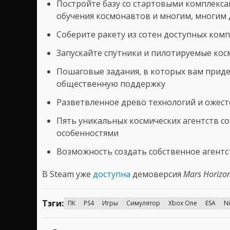
Постройте базу со стартовыми комплекса
обучения космонавтов и многим, многим
Соберите ракету из сотен доступных ком
Запускайте спутники и пилотируемые кос
Пошаговые задания, в которых вам приде
общественную поддержку
Разветвленное древо технологий и ожест
Пять уникальных космических агентств со
особенностями
Возможность создать собственное агентс
В Steam уже
доступна
демоверсия
Mars Horizo
Тэги:
ПК
PS4
Игры
Симулятор
Xbox One
ESA
N