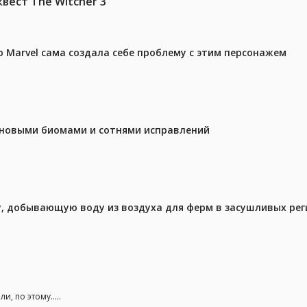
вест The Witcher 3
 Marvel сама создала себе проблему с этим персонажем
с новыми биомами и сотнями исправлений
у, добывающую воду из воздуха для ферм в засушливых рег
, по этому.....