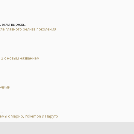
 если выреза...
осле главного релиза поколения
l 2 с новым названием
бочими
..
мемы с Марио, Pokemon и Наруто