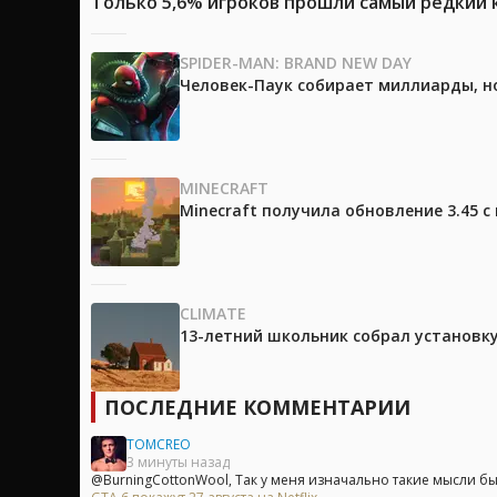
Только 5,6% игроков прошли самый редкий к
SPIDER-MAN: BRAND NEW DAY
Человек-Паук собирает миллиарды, но
MINECRAFT
Minecraft получила обновление 3.45 
CLIMATE
13-летний школьник собрал установк
ПОСЛЕДНИЕ КОММЕНТАРИИ
TOMCREO
3 минуты назад
@BurningCottonWool, Так у меня изначально такие мысли были