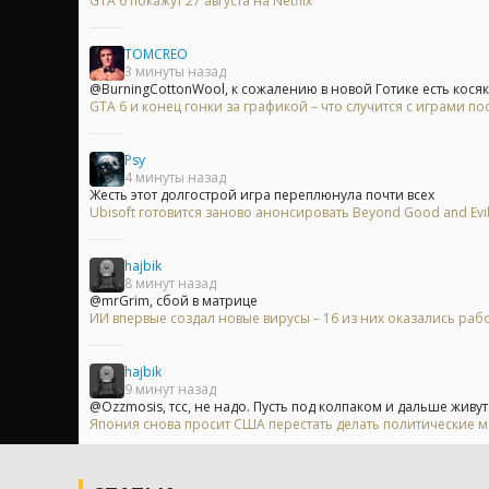
GTA 6 покажут 27 августа на Netflix
TOMCREO
3 минуты назад
@BurningCottonWool, к сожалению в новой Готике есть косяк,
GTA 6 и конец гонки за графикой – что случится с играми п
Psy
4 минуты назад
Жесть этот долгострой игра переплюнула почти всех
Ubisoft готовится заново анонсировать Beyond Good and Evi
hajbik
8 минут назад
@mrGrim, сбой в матрице
ИИ впервые создал новые вирусы – 16 из них оказались ра
hajbik
9 минут назад
@Ozzmosis, тсс, не надо. Пусть под колпаком и дальше живут..
Япония снова просит США перестать делать политические 