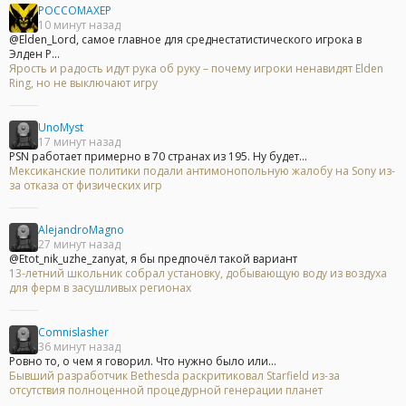
POCCOMAXEP
10 минут назад
@Elden_Lord, самое главное для среднестатистического игрока в
Элден Р...
Ярость и радость идут рука об руку – почему игроки ненавидят Elden
Ring, но не выключают игру
UnoMyst
17 минут назад
PSN работает примерно в 70 странах из 195. Ну будет...
Мексиканские политики подали антимонопольную жалобу на Sony из-
за отказа от физических игр
AlejandroMagno
27 минут назад
@Etot_nik_uzhe_zanyat, я бы предпочёл такой вариант
13-летний школьник собрал установку, добывающую воду из воздуха
для ферм в засушливых регионах
Comnislasher
36 минут назад
Ровно то, о чем я говорил. Что нужно было или...
Бывший разработчик Bethesda раскритиковал Starfield из-за
отсутствия полноценной процедурной генерации планет