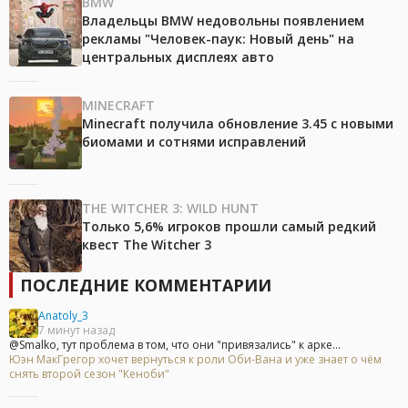
BMW
Владельцы BMW недовольны появлением
рекламы "Человек-паук: Новый день" на
центральных дисплеях авто
MINECRAFT
Minecraft получила обновление 3.45 с новыми
биомами и сотнями исправлений
THE WITCHER 3: WILD HUNT
Только 5,6% игроков прошли самый редкий
квест The Witcher 3
ПОСЛЕДНИЕ КОММЕНТАРИИ
Anatoly_3
7 минут назад
@Smalko, тут проблема в том, что они "привязались" к арке...
Юэн МакГрегор хочет вернуться к роли Оби-Вана и уже знает о чём
снять второй сезон "Кеноби"