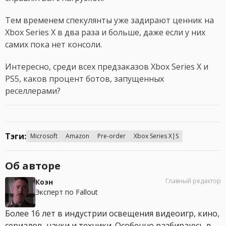
Тем временем спекулянты уже задирают ценник на
Xbox Series X в два раза и больше, даже если у них
самих пока нет консоли.
Интересно, среди всех предзаказов Xbox Series X и
PS5, каков процент ботов, запущенных
реселлерами?
Тэги:
Microsoft
Amazon
Pre-order
Xbox Series X|S
Об авторе
Главный редактор
Коэн
Эксперт по Fallout
Более 16 лет в индустрии освещения видеоигр, кино,
сериалов, науки и техники. Особенно разбираюсь в