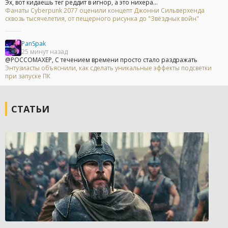
Эх, вот кидаешь тег реддит в игнор, а это нихера...
Фанаты Cyberpunk 2077 оценили концепт Джонни Сильверхенда
сквозь тысячелетия, от пещерного рисунка до "Звёздных войн"
PanSpak
25 минут назад
@POCCOMAXEP, С течением времени просто стало раздражать
Энтузиасты объяснили, как сделать уникальные эффекты подсветки
при запуске ПК
СТАТЬИ