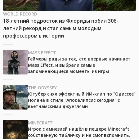
WORLD RECORD
18-летний подросток из Флориды побил 306-
летний рекорд и стал самым молодым
профессором в истории
MASS EFFECT
Геймеры рады за тех, кто впервые начинает
Mass Effect, и выбрали самые
запоминающиеся моменты из игры
THE ODYSSEY
Ютубер снял эффектный ИИ-клип по "Одиссее"
Нолана в стиле "Апокалипсис сегодня" с
вьетнамскими джунглями
MINECRAFT
Игрок с амнезией нашёл в пещере Minecraft
собственную табличку и не смог вспомнить,