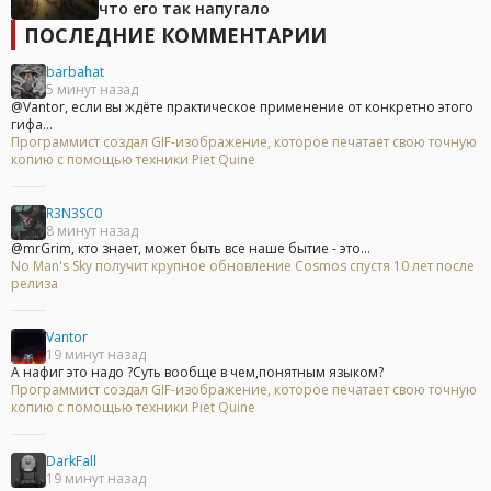
что его так напугало
ПОСЛЕДНИЕ КОММЕНТАРИИ
barbahat
5 минут назад
@Vantor, если вы ждёте практическое применение от конкретно этого
гифа...
Программист создал GIF-изображение, которое печатает свою точную
копию с помощью техники Piet Quine
R3N3SC0
8 минут назад
@mrGrim, кто знает, может быть все наше бытие - это...
No Man's Sky получит крупное обновление Cosmos спустя 10 лет после
релиза
Vantor
19 минут назад
А нафиг это надо ?Суть вообще в чем,понятным языком?
Программист создал GIF-изображение, которое печатает свою точную
копию с помощью техники Piet Quine
DarkFall
19 минут назад